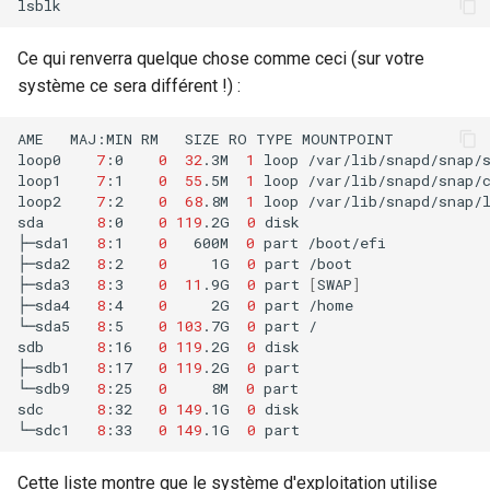
Atelier n°11 :
Part 5.2 Varnish
bash - Couleur de Chaîne
Editors
Systemd Units Hardening
c
Provisionnement des rout
Ce qui renverra quelque chose comme ceci (sur votre
réseau des pods
Part 5.3 Squid
Service `systemd` - Script
h
Email
WireGuard VPN
système ce sera différent !) :
Python
e
Lab 12: Smoke Test
Chapitre 6 Serveurs de
File Sharing Services
AME
MAJ:MIN
RM
SIZE
RO
TYPE
MOUNTPOINT

messagerie
Vérification de Compatibilité
loop0
7
:0
0
32
.3M
1
loop
/var/lib/snapd/snap/s
Lab 13: Cleaning Up
loop1
7
:1
0
55
.5M
1
loop
/var/lib/snapd/snap/c
CPU
Hardware
loop2
7
:2
0
68
.8M
1
loop
/var/lib/snapd/snap/l
Chapitre 7 Haute disponibilité
sda
8
:0
0
119
.2G
0
disk

Prérequis
torsocks - Route Traffic Via
Interoperability
├─sda1
8
:1
0
600M
0
part
/boot/efi

Tor/SOCKS5
├─sda2
8
:2
0
1G
0
part
/boot

├─sda3
8
:3
0
11
.9G
0
part
[
SWAP
]
ISOs
├─sda4
8
:4
0
2G
0
part
/home

└─sda5
8
:5
0
103
.7G
0
part
/

Kernel
sdb
8
:16
0
119
.2G
0
disk

├─sdb1
8
:17
0
119
.2G
0
part

└─sdb9
8
:25
0
8M
0
part

Mirror Management
sdc
8
:32
0
149
.1G
0
disk

└─sdc1
8
:33
0
149
.1G
0
Network
Cette liste montre que le système d'exploitation utilise