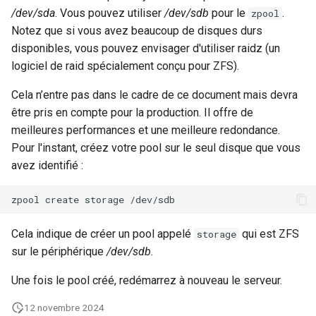
Package Management
/dev/sda
. Vous pouvez utiliser
/dev/sdb
pour le
.
zpool
Notez que si vous avez beaucoup de disques durs
Rocky Linux 10 (Red Quartz)
disponibles, vous pouvez envisager d'utiliser raidz (un
– Minimum Hardware
logiciel de raid spécialement conçu pour ZFS).
Requirements
Cela n’entre pas dans le cadre de ce document mais devra
être pris en compte pour la production. Il offre de
Proxies
meilleures performances et une meilleure redondance.
Pour l'instant, créez votre pool sur le seul disque que vous
Repositories
avez identifié :
Security
zpool
create
storage
Troubleshooting
Cela indique de créer un pool appelé
qui est ZFS
storage
sur le périphérique
/dev/sdb
.
Virtualization
Une fois le pool créé, redémarrez à nouveau le serveur.
Web
12 novembre 2024