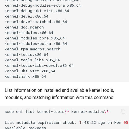
kernel-debug-modules-extra.x86_64
kernel-debug-uki-virt.x86_64
kernel-devel.x86_64
kernel-devel-matched.x86_64
kernel-doc.noarch
kernel-modules.x86_64
kernel-modules-core.x86_64
kernel-modules-extra.x86_64
kernel-rpm-macros.noarch
kernel-tools.x86_64
kernel-tools-libs.x86_64
kernel-tools-libs-devel.x86_64
kernel-uki-virt.x86_64
kernelshark.x86_64
List information on installed and available kernel tools,
modules, and matching information with this command:
sudo
dnf
list
kernel-tools
\*
kernel-modules
\*
Last
metadata
expiration
check:
1
:48:22
ago
on
Mon
05
Available
Packages
