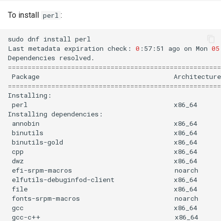
poste de travail
Atelier n°11 :
Part 5.2 Varnish
bash - Couleur de Chaîne
Systemd Units Hardening
To install
:
perl
c
Provisionnement des rout
réseau des pods
Part 5.3 Squid
Service `systemd` - Script
h
WireGuard VPN
sudo
dnf
install
perl

Python
Last
metadata
expiration
check:
0
:57:51
ago
on
Mon
05
e
Lab 12: Smoke Test
Dependencies
Chapitre 6 Serveurs de
======================================================
messagerie
Vérification de Compatibilité
Package
Architecture
Lab 13: Cleaning Up
CPU
======================================================
Chapitre 7 Haute disponibil
perl
x86_64
Prérequis
torsocks - Route Traffic Via
Installing
Tor/SOCKS5
annobin
x86_64
binutils
x86_64
binutils-gold
x86_64
cpp
x86_64
dwz
x86_64
efi-srpm-macros
noarch
elfutils-debuginfod-client
x86_64
file
x86_64
fonts-srpm-macros
noarch
gcc
x86_64
gcc-c++
x86_64