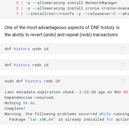
3
|
-y
--allowerasing
install
NetworkManager
2
|
-y
--allowerasing
install
cronie
cronie-noan
1
|
--installroot
=
/rootfs
-y
--releasever
=
9
--sk
One of the most advantageous aspects of DNF history is
the ability to revert (undo) and repeat (redo) transactions.
dnf
history
undo
dnf
history
redo
sudo
dnf
history
redo
20
Last
metadata
expiration
check:
2
:23:20
ago
on
Mon
05
Dependencies
resolved.

Nothing
to
do
.

Complete!

Warning,
the
following
problems
occurred
while
runnin
Package
"tar.x86_64"
is
already
installed
for
actio