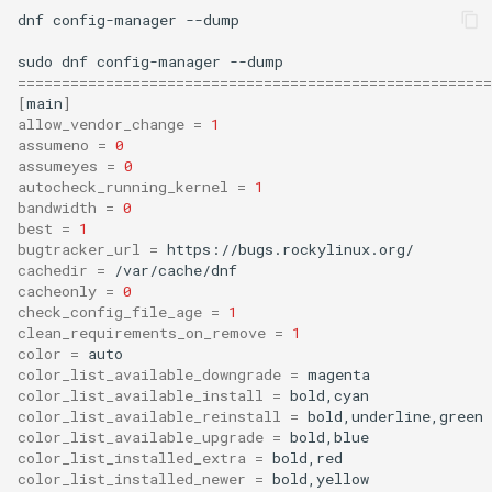
dnf
config-manager
--dump

sudo
dnf
config-manager
======================================================
[
main
]
allow_vendor_change
=
1
assumeno
=
0
assumeyes
=
0
autocheck_running_kernel
=
1
bandwidth
=
0
best
=
1
bugtracker_url
=
cachedir
=
cacheonly
=
0
check_config_file_age
=
1
clean_requirements_on_remove
=
1
color
=
color_list_available_downgrade
=
color_list_available_install
=
color_list_available_reinstall
=
color_list_available_upgrade
=
color_list_installed_extra
=
color_list_installed_newer
=