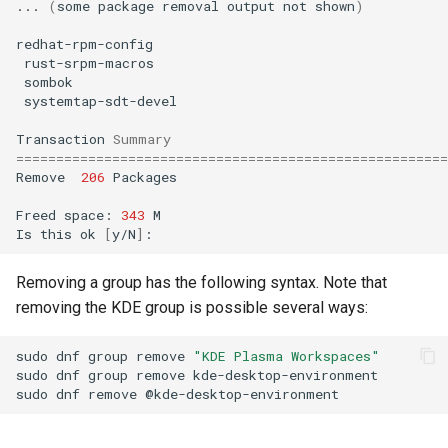
...
(
some
package
removal
output
not
shown
)
redhat-rpm-config
rust-srpm-macros
sombok
systemtap-sdt-devel
Transaction
Summary
======================================================
Remove
206
Packages

Freed
space:
343
M

Is
this
ok
[
y/N
]
Removing a group has the following syntax. Note that
removing the KDE group is possible several ways:
sudo
dnf
group
remove
"KDE Plasma Workspaces"
sudo
dnf
group
remove
kde-desktop-environment

sudo
dnf
remove