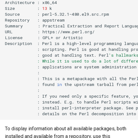
Architecture
:
x86_64

Size
:
13
k

Source
:
perl-5.32.1-480.el9.src.rpm

Repository
:
appstream

Summary
:
Practical
Extraction
and
Report
Languag
URL
:
https://www.perl.org/

License
:
GPL+
or
Artistic

Description
:
Perl
is
a
high-level
programming
langu
:
scripting.
Perl
is
good
at
handling
pr
:
good
at
handling
text.
Perl
's hallmark
             : While it is used to do a lot of differ
:
applications
are
system
administration
:
:
This
is
a
metapackage
with
all
the
Per
:
found
in
the
upstream
tarball
from
:
:
If
you
need
only
a
specific
feature,
y
:
instead.
E.g.
to
handle
Perl
scripts
w
:
install
perl-interpreter
package.
See
:
details
on
the
Perl
decomposition
into
To display information about all available packages, both
installed and available from a repository, use this