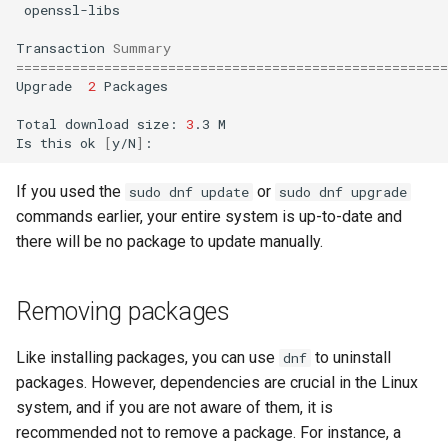
openssl-libs
Transaction
Summary
======================================================
Upgrade
2
Packages

Total
download
size:
3
.3
M

Is
this
ok
[
y/N
]
If you used the
or
sudo dnf update
sudo dnf upgrade
commands earlier, your entire system is up-to-date and
there will be no package to update manually.
Removing packages
Like installing packages, you can use
to uninstall
dnf
packages. However, dependencies are crucial in the Linux
system, and if you are not aware of them, it is
recommended not to remove a package. For instance, a