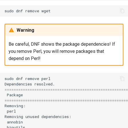
sudo
dnf
remove
wget
Warning
Be careful, DNF shows the package dependencies! If
you remove Perl, you will remove packages that
depend on Perl!
sudo
dnf
remove
perl

Dependencies
======================================================
Package
======================================================
perl
Removing
unused
annobin
binutils