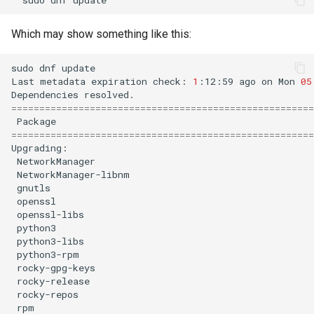
Which may show something like this:
sudo
dnf
update

Last
metadata
expiration
check:
1
:12:59
ago
on
Mon
05
Dependencies
======================================================
Package
======================================================
NetworkManager
NetworkManager-libnm
gnutls
openssl
openssl-libs
python3
python3-libs
python3-rpm
rocky-gpg-keys
rocky-release
rocky-repos
rpm