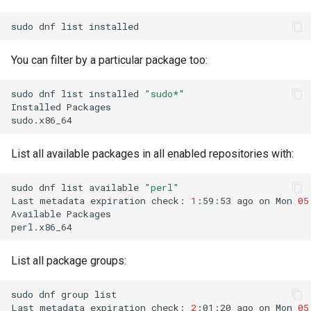
sudo
dnf
list
You can filter by a particular package too:
sudo
dnf
list
installed
"sudo*"
Installed
Packages

sudo.x86_64
List all available packages in all enabled repositories with:
sudo
dnf
list
available
"perl"
Last
metadata
expiration
check:
1
:59:53
ago
on
Mon
05
Available
Packages

perl.x86_64
List all package groups:
sudo
dnf
group
list

Last
metadata
expiration
check:
2
:01:20
ago
on
Mon
05