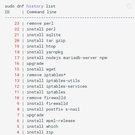
sudo
dnf
history
list

ID
|
Command
line
23
|
remove
perl
22
|
install
perl
21
|
install
sqlite
20
|
install
tar
gzip
19
|
install
htop
18
|
install
yarnpkg
17
|
install
nodejs
mariadb-server
npm
16
|
upgrade
15
|
install
wget
14
|
remove
iptables*
13
|
install
iptables-utils
12
|
install
iptables-services
11
|
install
iptables
10
|
remove
firewalld
9
|
install
firewalld
8
|
install
postfix
s-nail
7
|
upgrade
6
|
install
epel-release
5
|
install
which
4
|
install
zip