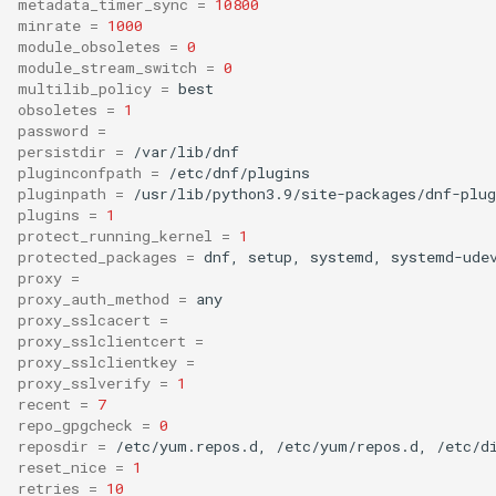
metadata_timer_sync
=
10800
minrate
=
1000
module_obsoletes
=
0
module_stream_switch
=
0
multilib_policy
=
obsoletes
=
1
password
=
persistdir
=
pluginconfpath
=
pluginpath
=
plugins
=
1
protect_running_kernel
=
1
protected_packages
=
dnf,
setup,
systemd,
systemd-ude
proxy
=
proxy_auth_method
=
proxy_sslcacert
=
proxy_sslclientcert
=
proxy_sslclientkey
=
proxy_sslverify
=
1
recent
=
7
repo_gpgcheck
=
0
reposdir
=
/etc/yum.repos.d,
/etc/yum/repos.d,
reset_nice
=
1
retries
=
10