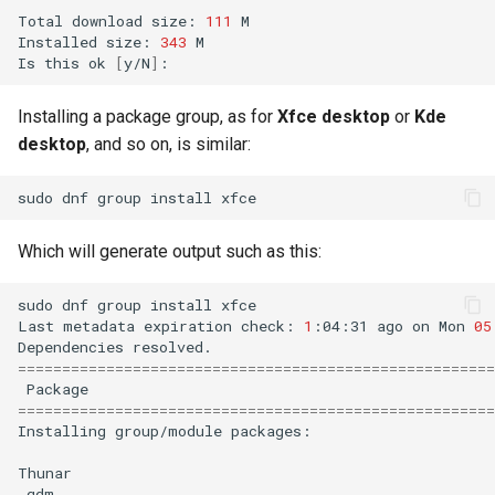
Total
download
size:
111
M

Installed
size:
343
M

Is
this
ok
[
y/N
]
Installing a package group, as for
Xfce desktop
or
Kde
desktop
, and so on, is similar:
sudo
dnf
group
install
Which will generate output such as this:
sudo
dnf
group
install
xfce

Last
metadata
expiration
check:
1
:04:31
ago
on
Mon
05
Dependencies
======================================================
Package
======================================================
Installing
group/module
packages:

Thunar
gdm