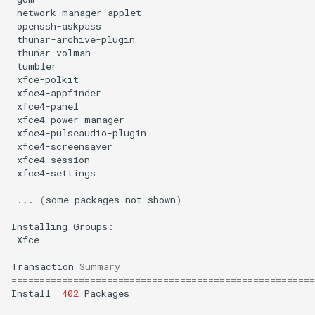
network-manager-applet
openssh-askpass
thunar-archive-plugin
thunar-volman
tumbler
xfce-polkit
xfce4-appfinder
xfce4-panel
xfce4-power-manager
xfce4-pulseaudio-plugin
xfce4-screensaver
xfce4-session
xfce4-settings
...
(
some
packages
not
shown
)
Installing
Xfce
Transaction
Summary
======================================================
Install
402
Packages
