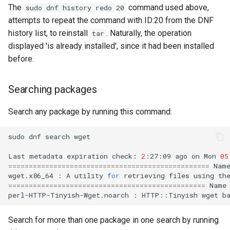
The
command used above,
sudo dnf history redo 20
attempts to repeat the command with ID:20 from the DNF
history list, to reinstall
. Naturally, the operation
tar
displayed 'is already installed', since it had been installed
before.
Searching packages
Search any package by running this command:
sudo
dnf
search
wget
Last
metadata
expiration
check:
2
:27:09
ago
on
Mon
05
=================================================
Nam
wget.x86_64
:
A
utility
for
retrieving
files
using
th
================================================
Name
perl-HTTP-Tinyish-Wget.noarch
:
HTTP::Tinyish
wget
Search for more than one package in one search by running