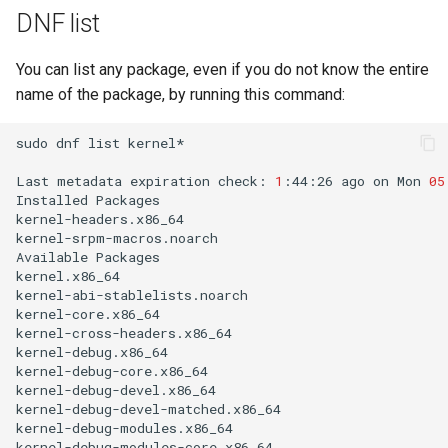
DNF list
You can list any package, even if you do not know the entire
name of the package, by running this command:
sudo
dnf
list
kernel*

Last
metadata
expiration
check:
1
:44:26
ago
on
Mon
05
Installed
Packages

kernel-headers.x86_64
kernel-srpm-macros.noarch
Available
Packages

kernel.x86_64
kernel-abi-stablelists.noarch
kernel-core.x86_64
kernel-cross-headers.x86_64
kernel-debug.x86_64
kernel-debug-core.x86_64
kernel-debug-devel.x86_64
kernel-debug-devel-matched.x86_64
kernel-debug-modules.x86_64
kernel-debug-modules-core.x86_64