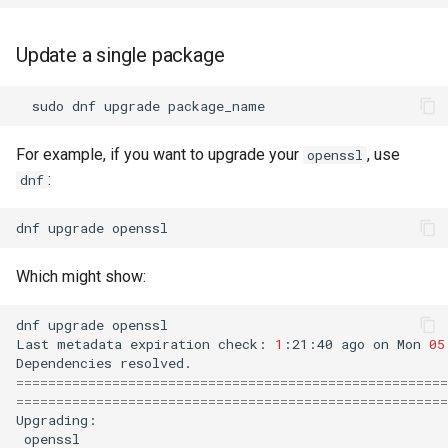
Update a single package
sudo
dnf
upgrade
For example, if you want to upgrade your
, use
openssl
:
dnf
dnf
upgrade
Which might show:
dnf
upgrade
openssl

Last
metadata
expiration
check:
1
:21:40
ago
on
Mon
05
Dependencies
======================================================
======================================================
openssl