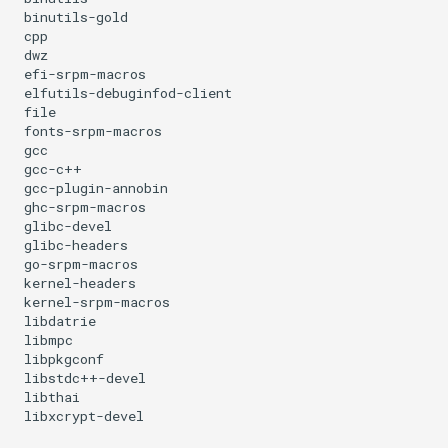
binutils-gold
cpp
dwz
efi-srpm-macros
elfutils-debuginfod-client
file
fonts-srpm-macros
gcc
gcc-c++
gcc-plugin-annobin
ghc-srpm-macros
glibc-devel
glibc-headers
go-srpm-macros
kernel-headers
kernel-srpm-macros
libdatrie
libmpc
libpkgconf
libstdc++-devel
libthai
libxcrypt-devel