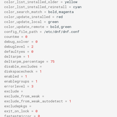
color_list_installed_older
=
color_list_installed_reinstall
=
color_search_match
=
color_update_installed
=
color_update_local
=
color_update_remote
=
config_file_path
=
countme
=
0
debug_solver
=
0
debuglevel
=
2
defaultyes
=
0
deltarpm
=
1
deltarpm_percentage
=
75
disable_excludes
=
diskspacecheck
=
1
enabled
=
1
enablegroups
=
1
errorlevel
=
3
exclude
=
exclude_from_weak
=
exclude_from_weak_autodetect
=
1
excludepkgs
=
exit_on_lock
=
0
fastestmirror
=
0