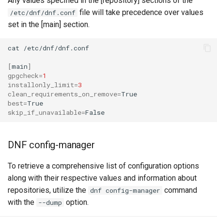
Any values specified in the [repository] sections of the
file will take precedence over values
/etc/dnf/dnf.conf
set in the [main] section.
cat
/etc/dnf/dnf.conf

[
main
]
gpgcheck
=
1
installonly_limit
=
3
clean_requirements_on_remove
=
best
=
skip_if_unavailable
=
DNF config-manager
To retrieve a comprehensive list of configuration options
along with their respective values and information about
repositories, utilize the
command
dnf config-manager
with the
option.
--dump