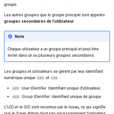
groupe.
poste de travail
Atelier n°11 :
Part 5.2 Varnish
bash - Couleur de Chaîne
Editors
Systemd Units Hardening
c
Provisionnement des rout
Commandes de
Les autres groupes que le groupe principal sont appelés
réseau des pods
Part 5.3 Squid
Service `systemd` - Script
h
Email
modifications
WireGuard VPN
groupes secondaires de l'utilisateur
.
Python
e
Lab 12: Smoke Test
Chapitre 6 Serveurs de
File Sharing Services
La commande chown
messagerie
Note
Vérification de Compatibilité
Lab 13: Cleaning Up
CPU
Hardware
La commande chgrp
Chapitre 7 Haute disponibilité
Chaque utilisateur a un groupe principal et peut être
Prérequis
torsocks - Route Traffic Via
invité dans un ou plusieurs groupes secondaires.
Interoperability
Gestion des invités
Tor/SOCKS5
ISOs
La commande gpasswd
Les groupes et utilisateurs se gèrent par leur identifiant
numérique unique
et
.
GID
UID
Kernel
La commande id
:
User IDentifier
. Identifiant unique d’utilisateur.
UID
Mirror Management
La commande newgrp
:
Group IDentifier
. Identifiant unique de groupe.
GID
Network
Sécurisation
L'UID et le GID sont reconnus par le noyau, ce qui signifie
que le Super Admin n'est pas nécessairement l'utilisateur