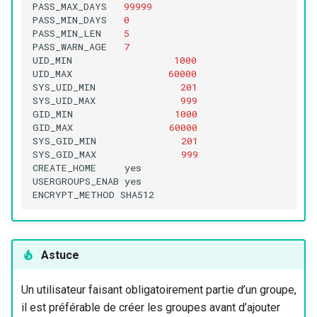
PASS_MAX_DAYS
99999
PASS_MIN_DAYS
0
PASS_MIN_LEN
5
PASS_WARN_AGE
7
UID_MIN
1000
UID_MAX
60000
SYS_UID_MIN
201
SYS_UID_MAX
999
GID_MIN
1000
GID_MAX
60000
SYS_GID_MIN
201
SYS_GID_MAX
999
CREATE_HOME
yes

USERGROUPS_ENAB
yes

ENCRYPT_METHOD
Astuce
Un utilisateur faisant obligatoirement partie d’un groupe,
il est préférable de créer les groupes avant d’ajouter