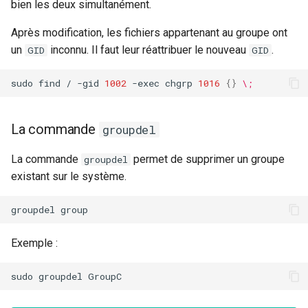
bien les deux simultanément.
Après modification, les fichiers appartenant au groupe ont
un
inconnu. Il faut leur réattribuer le nouveau
.
GID
GID
sudo
find
/
-gid
1002
-exec
chgrp
1016
{}
\;
La commande
groupdel
La commande
permet de supprimer un groupe
groupdel
existant sur le système.
groupdel
Exemple :
sudo
groupdel