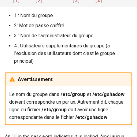
(
1
)
(
2
)
(
3
)
(
4
)
1 : Nom du groupe.
2: Mot de passe chiffré.
3 : Nom de l'administrateur du groupe.
4 : Utilisateurs supplémentaires du groupe (à
l'exclusion des utilisateurs dont c'est le groupe
principal).
Avertissement
Le nom du groupe dans
/etc/group
et
/etc/gshadow
doivent correspondre un par un. Autrement dit, chaque
ligne du fichier
/etc/group
doit avoir une ligne
correspondante dans le fichier
/etc/gshadow
.
An
in the password indicates it is locked. Ainsi aucun
!