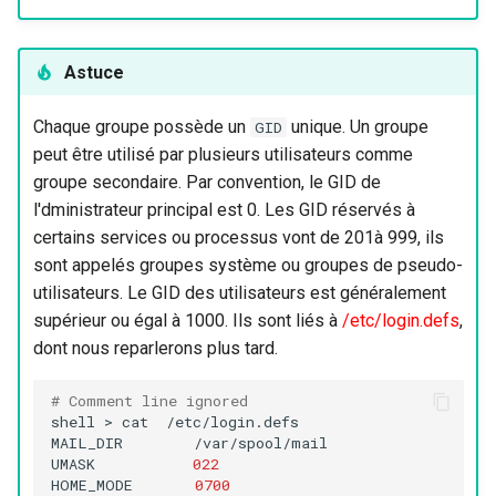
Astuce
Chaque groupe possède un
unique. Un groupe
GID
peut être utilisé par plusieurs utilisateurs comme
groupe secondaire. Par convention, le GID de
l'dministrateur principal est 0. Les GID réservés à
certains services ou processus vont de 201à 999, ils
sont appelés groupes système ou groupes de pseudo-
utilisateurs. Le GID des utilisateurs est généralement
supérieur ou égal à 1000. Ils sont liés à
/etc/login.defs
,
dont nous reparlerons plus tard.
# Comment line ignored
shell
>
cat
/etc/login.defs

MAIL_DIR
/var/spool/mail

UMASK
022
HOME_MODE
0700