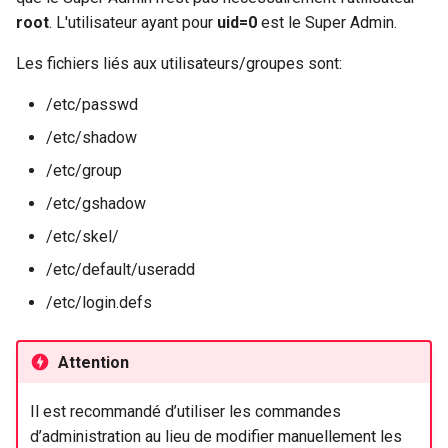
Package Management
La commande passwd
root
. L'utilisateur ayant pour
uid=0
est le Super Admin.
Les fichiers liés aux utilisateurs/groupes sont:
Rocky Linux 10 (Red Quartz)
La commande chage
– Minimum Hardware
/etc/passwd
Requirements
Gestion avancée
/etc/shadow
Proxies
Fichier
/etc/group
/etc/default/useradd
/etc/gshadow
Repositories
Fichier /etc/login.defs
/etc/skel/
Security
/etc/default/useradd
Fichier /etc/skel
/etc/login.defs
Troubleshooting
Changement d’identité
Virtualization
Attention
La commande su
Web
Il est recommandé d’utiliser les commandes
d’administration au lieu de modifier manuellement les