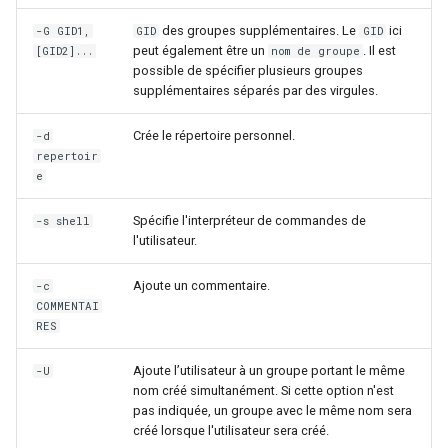
des groupes supplémentaires. Le
ici
-G GID1,
GID
GID
peut également être un
. Il est
[GID2]...
nom de groupe
possible de spécifier plusieurs groupes
supplémentaires séparés par des virgules.
Crée le répertoire personnel.
-d
repertoir
e
Spécifie l'interpréteur de commandes de
-s shell
l'utilisateur.
Ajoute un commentaire.
-c
COMMENTAI
RES
Ajoute l’utilisateur à un groupe portant le même
-U
nom créé simultanément. Si cette option n'est
pas indiquée, un groupe avec le même nom sera
créé lorsque l'utilisateur sera créé.