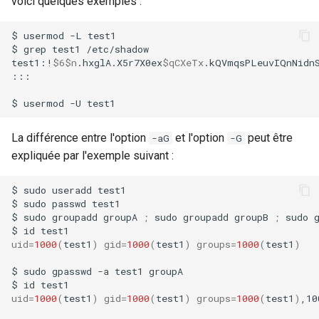
voici quelques exemples :
$
usermod
-L
test1

$
grep
test1
/etc/shadow

test1:!
$6$n
.hxglA.X5r7X0ex
$qCXeTx
.kQVmqsPLeuvIQnNidn
:::

$
usermod
-U
La différence entre l'option
et l'option
peut être
-aG
-G
expliquée par l'exemple suivant :
$
sudo
useradd
test1

$
sudo
passwd
test1

$
sudo
groupadd
groupA
;
sudo
groupadd
groupB
;
sudo
$
id
uid
=
1000
(
test1
)
gid
=
1000
(
test1
)
groups
=
1000
(
test1
)
$
sudo
gpasswd
-a
test1
groupA

$
id
uid
=
1000
(
test1
)
gid
=
1000
(
test1
)
groups
=
1000
(
test1
)
,10