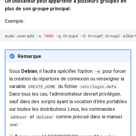
Un utilisateur peut appartenir à plusieurs groupes en
plus de son groupe principal.
Exemple :
sudo
useradd
-u
1000
-g
GroupA
-G
GroupP,GroupC
Remarque
Sous
Debian
, il faudra spécifier l’option
pour forcer
-m
la création du répertoire de connexion ou renseigner la
variable
du fichier
.
CREATE_HOME
/etc/login.defs
Dans tous les cas, l’administrateur devrait privilégier,
sauf dans des scripts ayant la vocation d’être portables
sur toutes les distributions Linux, les commandes
et
comme précisé dans le manuel
adduser
deluser
:
man