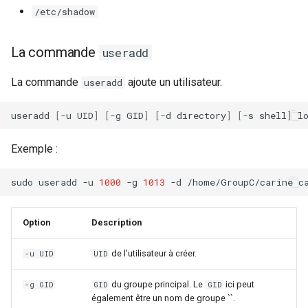
/etc/shadow
La commande
useradd
La commande
ajoute un utilisateur.
useradd
useradd
[
-u
UID
]
[
-g
GID
]
[
-d
directory
]
[
-s
shell
]
Exemple :
sudo
useradd
-u
1000
-g
1013
-d
/home/GroupC/carine
Option
Description
de l’utilisateur à créer.
-u UID
UID
du groupe principal. Le
ici peut
-g GID
GID
GID
également être un nom de groupe ``.