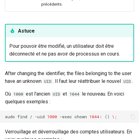
précédents.
Astuce
Pour pouvoir être modifié, un utilisateur doit être
déconnecté et ne pas avoir de processus en cours.
After changing the identifier, the files belonging to the user
have an unknown
. Il faut leur réattribuer le nouvel
.
UID
UID
Où
est l'ancien
et
le nouveau. En voici
1000
UID
1044
quelques exemples :
sudo
find
/
-uid
1000
-exec
chown
1044
:
{}
\;
Verrouillage et déverrouillage des comptes utilisateurs. En