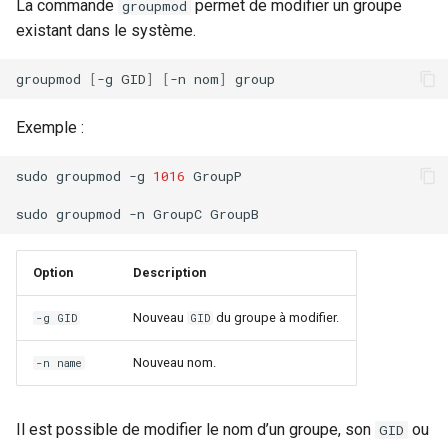
La commande
permet de modifier un groupe
groupmod
existant dans le système.
groupmod
[
-g
GID
]
[
-n
nom
]
Exemple :
sudo
groupmod
-g
1016
GroupP

sudo
groupmod
-n
GroupC
Option
Description
Nouveau
du groupe à modifier.
-g GID
GID
Nouveau nom.
-n name
Il est possible de modifier le nom d’un groupe, son
ou
GID