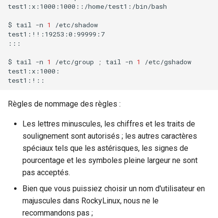
test1:x:1000:1000::/home/test1:/bin/bash

$
tail
-n
1
/etc/shadow

test1:!!:19253:0:99999:7

:::

$
tail
-n
1
/etc/group
;
tail
-n
1
/etc/gshadow

test1:x:1000:

Règles de nommage des règles :
Les lettres minuscules, les chiffres et les traits de
soulignement sont autorisés ; les autres caractères
spéciaux tels que les astérisques, les signes de
pourcentage et les symboles pleine largeur ne sont
pas acceptés.
Bien que vous puissiez choisir un nom d'utilisateur en
majuscules dans RockyLinux, nous ne le
recommandons pas ;