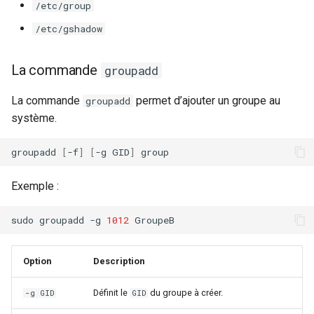
/etc/group
/etc/gshadow
La commande
groupadd
La commande
permet d’ajouter un groupe au
groupadd
système.
groupadd
[
-f
]
[
-g
GID
]
Exemple :
sudo
groupadd
-g
1012
Option
Description
Définit le
du groupe à créer.
-g GID
GID