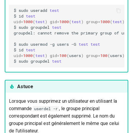
$
sudo
useradd
test
$
id
test
uid
=
1000
(
test
)
gid
=
1000
(
test
)
group
=
1000
(
test
)
$
sudo
groupdel
test
groupdel:
cannot
remove
the
primary
group
of
user
$
sudo
usermod
-g
users
-G
test
test
$
id
test
uid
=
1000
(
test
)
gid
=
100
(
users
)
group
=
100
(
users
)
,10
$
sudo
groupdel
test
Astuce
Lorsque vous supprimez un utilisateur en utilisant la
commande
, le groupe principal
userdel -r
correspondant est également supprimé. Le nom du
groupe principal est généralement le même que celui
de l'utilisateur.