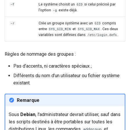
Le système choisit un
si celui précisé par
-f
GID
l’option
existe déjà.
-g
Crée un groupe système avec un
compris
-r
GID
entre
et
. Ces deux
SYS_GID_MIN
SYS_GID_MAX
variables sont définies dans
.
/etc/login.defs
Règles de nommage des groupes :
Pas d’accents, ni caractères spéciaux ;
Différents du nom d’un utilisateur ou fichier système
existant.
Remarque
Sous
Debian
, l'administrateur devrait utiliser, sauf dans
les scripts destinés à être portables sur toutes les
distributions Linux, les commandes
et
addgroup