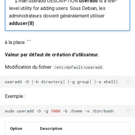
``` $ man useradd DESCRIPTION
useradd
is a low-
level utility for adding users. Sous Debian, les
administrateurs doivent généralement utiliser
adduser(8)
à la place. ```
Valeur par défaut de création d’utilisateur.
Modification du fichier
.
/etc/default/useradd
useradd
-D
[
-b
directory
]
[
-g
group
]
[
-s
shell
]
Exemple :
sudo
useradd
-D
-g
1000
-b
/home
-s
Option
Description