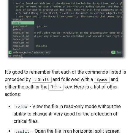
Package Management
Rocky Linux 10 (Red Quartz)
– Minimum Hardware
Requirements
Proxies
Repositories
It's good to remember that each of the commands listed is
Security
preceded by
and followed with a
and
Shift
Space
either the path or the
key. Here is a list of other
Tab
Troubleshooting
actions:
Virtualization
- View the file in read-only mode without the
:view
ability to change it. Very good for the protection of
Web
critical files.
- Open the file in an horizontal split screen.
:split