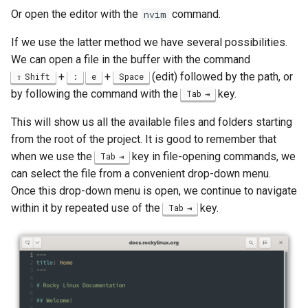
poste de travail
Atelier n°11 :
Part 5.2 Varnish
Or open the editor with the
command.
bash - Couleur de Chaîne
nvim
Editors
Systemd Units Hardening
c
Provisionnement des rout
If we use the latter method we have several possibilities.
réseau des pods
Part 5.3 Squid
Service `systemd` - Script
h
Email
WireGuard VPN
We can open a file in the buffer with the command
Python
e
+
+
(edit) followed by the path, or
Shift
:
e
Space
Lab 12: Smoke Test
Chapitre 6 Serveurs de
File Sharing Services
by following the command with the
key.
Tab
messagerie
Vérification de Compatibilité
Lab 13: Cleaning Up
CPU
Hardware
This will show us all the available files and folders starting
Chapitre 7 Haute disponibilité
from the root of the project. It is good to remember that
Prérequis
torsocks - Route Traffic Via
Interoperability
when we use the
key in file-opening commands, we
Tab
Tor/SOCKS5
can select the file from a convenient drop-down menu.
ISOs
Once this drop-down menu is open, we continue to navigate
within it by repeated use of the
key.
Tab
Kernel
Mirror Management
Network