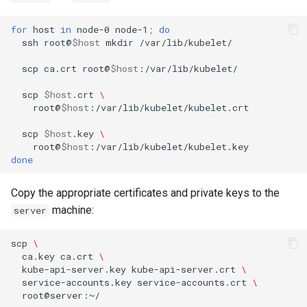
for
host
in
node-0
node-1
;
do
ssh
root@
$host
mkdir
/var/lib/kubelet/

scp
ca.crt
root@
$host
:/var/lib/kubelet/

scp
$host
.crt
\
root@
$host
:/var/lib/kubelet/kubelet.crt

scp
$host
.key
\
root@
$host
done
Copy the appropriate certificates and private keys to the
machine:
server
scp
\
ca.key
ca.crt
\
kube-api-server.key
kube-api-server.crt
\
service-accounts.key
service-accounts.crt
\