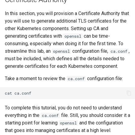
poste de travail
Part 5.2 Varnish
bash - Couleur de Chaîne
Editors
Systemd Units Hardening
c
In this section, you will provision a Certificate Authority that
Part 5.3 Squid
you will use to generate additional TLS certificates for the
Service `systemd` - Script
h
Email
WireGuard VPN
Python
other Kubernetes components. Setting up CA and
e
Chapitre 6 Serveurs de
generating certificates with
can be time-
File Sharing Services
openssl
messagerie
Vérification de Compatibilité
consuming, especially when doing it for the first time. To
CPU
Hardware
streamline this lab, an
configuration file,
,
openssl
ca.conf
Chapitre 7 Haute disponibil
must be included, which defines all the details needed to
torsocks - Route Traffic Via
Interoperability
generate certificates for each Kubernetes component.
Tor/SOCKS5
Take a moment to review the
configuration file:
ca.conf
ISOs
cat
Kernel
To complete this tutorial, you do not need to understand
Mirror Management
everything in the
file. Still, you should consider it a
ca.conf
starting point for learning
and the configuration
openssl
Network
that goes into managing certificates at a high level.