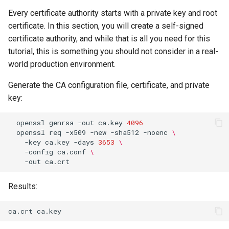
Package Management
Every certificate authority starts with a private key and root
certificate. In this section, you will create a self-signed
Rocky Linux 10 (Red Quartz)
certificate authority, and while that is all you need for this
– Minimum Hardware
tutorial, this is something you should not consider in a real-
Requirements
world production environment.
Proxies
Generate the CA configuration file, certificate, and private
key:
Repositories
openssl
genrsa
-out
ca.key
4096
openssl
req
-x509
-new
-sha512
-noenc
\
Security
-key
ca.key
-days
3653
\
-config
ca.conf
\
Troubleshooting
-out
Virtualization
Results:
Web