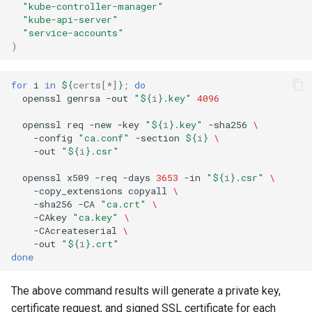
"kube-controller-manager"
"kube-api-server"
"service-accounts"
)
for
i
in
${
certs
[*]
}
;
do
openssl
genrsa
-out
"
${
i
}
.key"
4096
openssl
req
-new
-key
"
${
i
}
.key"
-sha256
\
-config
"ca.conf"
-section
${
i
}
\
-out
"
${
i
}
.csr"
openssl
x509
-req
-days
3653
-in
"
${
i
}
.csr"
\
-copy_extensions
copyall
\
-sha256
-CA
"ca.crt"
\
-CAkey
"ca.key"
\
-CAcreateserial
\
-out
"
${
i
}
.crt"
done
The above command results will generate a private key,
certificate request, and signed SSL certificate for each