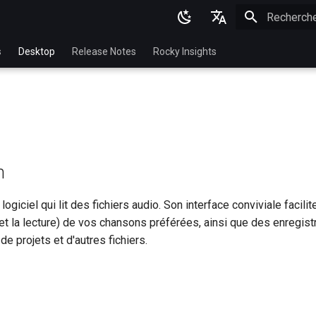
Initialisatio
English
s
Desktop
Release Notes
Rocky Insights
Ukrainian
Deutsch
Français
Español
n
Italian
日本語
logiciel qui lit des fichiers audio. Son interface conviviale facilit
et la lecture) de vos chansons préférées, ainsi que des enregis
한국어
de projets et d'autres fichiers.
简体中文