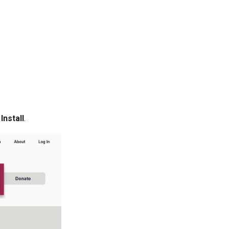
r
Install
.