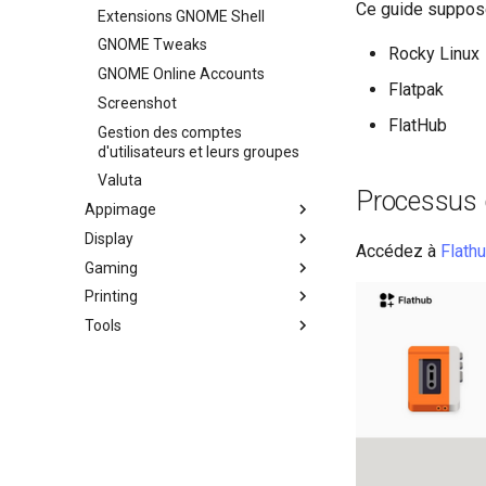
Ce guide suppose
Extensions GNOME Shell
GNOME Tweaks
Rocky Linux
GNOME Online Accounts
Flatpak
Screenshot
FlatHub
Gestion des comptes
d'utilisateurs et leurs groupes
Valuta
Processus d
Appimage
Display
Installation d'AppImage avec
Accédez à
Flathu
AppImagePool
Gaming
Installation des pilotes NVIDIA
Installation de Logiciel avec
GPU
Printing
Gaming sous Linux avec Proton
AppImage
Tools
Brother All-in-One – Installation
et Configuration de
Business & Office Apps
l'Imprimante
Firewall GUI App
Imprimante HP All-in-One –
Installation de l'émulateur de
Installation et Setup
terminal Kitty
Annotation de Captures
d'Écran avec Ksnip