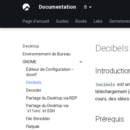
Documentation
8
latest
Page d’accueil
Guides
Books
Labs
Gemstone
Decibels
Desktop
Environnement de Bureau
GNOME
Introductio
Éditeur de Configuration –
dconf
Decibels
est un 
Decibels
Decoder
téléchargement (
Partage du Desktop via RDP
cours, des idées 
Partage du Desktop via
`x11vnc` et SSH
Prérequis
File Shredder
Flatpak