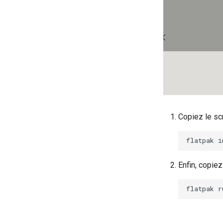
Copiez le scr
flatpak
i
Enfin, copie
flatpak
r