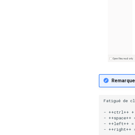
Remarque
Fatigué de cl
- ++ctrl++ +
- ++space++ =
- ++left++ = 