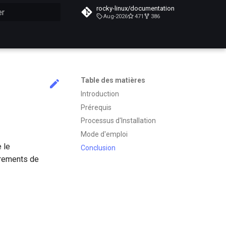
rocky-linux/documentation
Aug-2026
471
386
n de la recherche
Table des matières
Introduction
Prérequis
Processus d'Installation
Mode d'emploi
e le
Conclusion
trements de