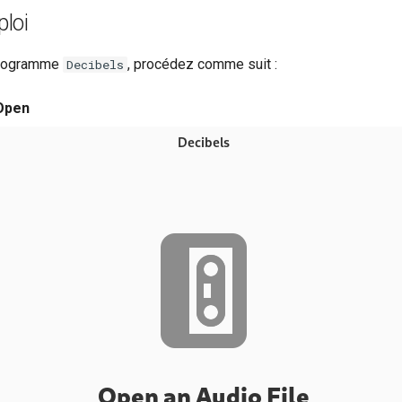
loi
 programme
, procédez comme suit :
Decibels
Open