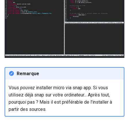
poste de travail
Atelier n°11 :
Part 5.2 Varnish
bash - Couleur de Chaîne
Systemd Units Hardening
c
Provisionnement des rout
réseau des pods
Part 5.3 Squid
Service `systemd` - Script
h
WireGuard VPN
Python
e
Lab 12: Smoke Test
Chapitre 6 Serveurs de
messagerie
Vérification de Compatibilité
Lab 13: Cleaning Up
CPU
Chapitre 7 Haute disponibil
Prérequis
torsocks - Route Traffic Via
Tor/SOCKS5
Remarque
Vous
pouvez
installer micro via snap app. Si vous
utilisez déjà snap sur votre ordinateur... Après tout,
pourquoi pas ? Mais il est préférable de l'installer à
partir des sources.