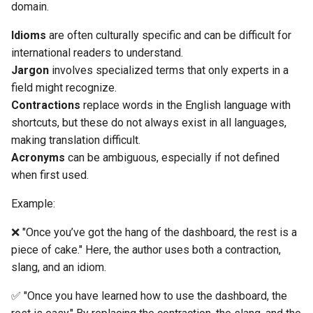
domain.
Package Management
Idioms
are often culturally specific and can be difficult for
Rocky Linux 10 (Red Quartz)
international readers to understand.
– Minimum Hardware
Jargon
involves specialized terms that only experts in a
Requirements
field might recognize.
Contractions
replace words in the English language with
Proxies
shortcuts, but these do not always exist in all languages,
making translation difficult.
Repositories
Acronyms
can be ambiguous, especially if not defined
when first used.
Security
Example:
Troubleshooting
❌ "Once you’ve got the hang of the dashboard, the rest is a
Virtualization
piece of cake." Here, the author uses both a contraction,
slang, and an idiom.
Web
✅ "Once you have learned how to use the dashboard, the