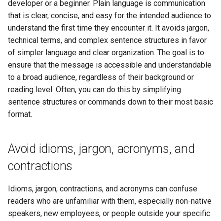
developer or a beginner. Plain language is communication
poste de travail
Atelier n°11 :
Part 5.2 Varnish
bash - Couleur de Chaîne
Editors
Systemd Units Hardening
that is clear, concise, and easy for the intended audience to
c
Provisionnement des rout
understand the first time they encounter it. It avoids jargon,
réseau des pods
Part 5.3 Squid
Service `systemd` - Script
h
Email
WireGuard VPN
technical terms, and complex sentence structures in favor
Python
of simpler language and clear organization. The goal is to
e
Lab 12: Smoke Test
Chapitre 6 Serveurs de
File Sharing Services
ensure that the message is accessible and understandable
messagerie
Vérification de Compatibilité
to a broad audience, regardless of their background or
Lab 13: Cleaning Up
CPU
Hardware
reading level. Often, you can do this by simplifying
Chapitre 7 Haute disponibil
sentence structures or commands down to their most basic
Prérequis
torsocks - Route Traffic Via
Interoperability
format.
Tor/SOCKS5
ISOs
Avoid idioms, jargon, acronyms, and
Kernel
contractions
Mirror Management
Idioms, jargon, contractions, and acronyms can confuse
readers who are unfamiliar with them, especially non-native
Network
speakers, new employees, or people outside your specific