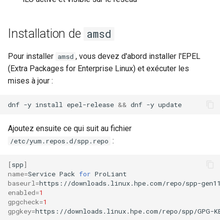
poste de travail
Atelier n°11 :
Part 5.2 Varnish
bash - Couleur de Chaîne
Systemd Units Hardening
c
Provisionnement des rout
Installation de
amsd
réseau des pods
Part 5.3 Squid
Service `systemd` - Script
h
WireGuard VPN
Python
e
Pour installer
, vous devez d'abord installer l'EPEL
amsd
Lab 12: Smoke Test
Chapitre 6 Serveurs de
(Extra Packages for Enterprise Linux) et exécuter les
messagerie
Vérification de Compatibilité
mises à jour :
Lab 13: Cleaning Up
CPU
Chapitre 7 Haute disponibil
dnf
-y
install
epel-release
&&
dnf
-y
Prérequis
torsocks - Route Traffic Via
Tor/SOCKS5
Ajoutez ensuite ce qui suit au fichier
:
/etc/yum.repos.d/spp.repo
[
spp
]
name
=
Service
Pack
for
baseurl
=
enabled
=
1
gpgcheck
=
1
gpgkey
=
https://downloads.linux.hpe.com/repo/spp/GPG-K