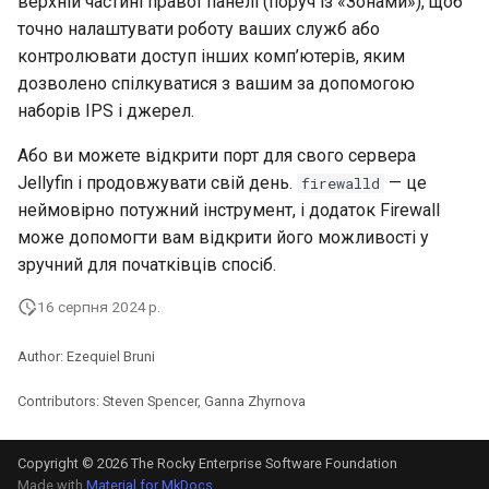
верхній частині правої панелі (поруч із «Зонами»), щоб
точно налаштувати роботу ваших служб або
контролювати доступ інших комп’ютерів, яким
дозволено спілкуватися з вашим за допомогою
наборів IPS і джерел.
Або ви можете відкрити порт для свого сервера
Jellyfin і продовжувати свій день.
— це
firewalld
неймовірно потужний інструмент, і додаток Firewall
може допомогти вам відкрити його можливості у
зручний для початківців спосіб.
16 серпня 2024 р.
Author: Ezequiel Bruni
Contributors: Steven Spencer, Ganna Zhyrnova
Copyright © 2026 The Rocky Enterprise Software Foundation
Made with
Material for MkDocs