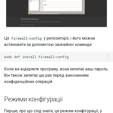
Package Management
Встановлення Rocky Linux
10
Це
у репозиторії, і його можна
firewall-config
Rocky Linux 10 (Red Quartz)
встановити за допомогою звичайної команди:
– Мінімальні вимоги до
обладнання
sudo
dnf
install
Proxies
Коли ви відкриєте програму, вона запитає ваш пароль.
Він також запитає ще раз перед виконанням
Repositories
конфіденційних операцій.
Security
Режими конфігурації
Troubleshooting
Перше, про що слід знати, це режим конфігурації, у