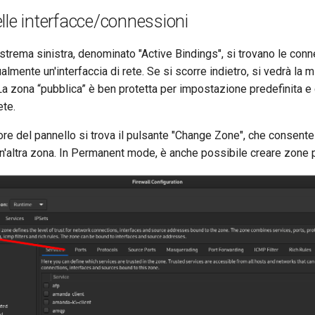
lle interfacce/connessioni
estrema sinistra, denominato "Active Bindings", si trovano le conn
lmente un'interfaccia di rete. Se si scorre indietro, si vedrà la
La zona “pubblica” è ben protetta per impostazione predefinita 
ete.
iore del pannello si trova il pulsante "Change Zone", che consente
n'altra zona. In Permanent mode, è anche possibile creare zone 