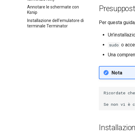
Presuppost
GNOME Tweaks
Annotare le schermate con
Ksnip
GNOME Online Accounts
Installazione dell'emulatore di
Per questa guida
Screenshot
terminale Terminator
Gestione degli account di utenti
Un'installaz
e gruppi
o acce
sudo
Valuta
Una compren
Nota
Ricordate che
Installazion