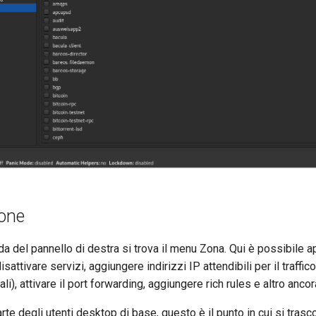
Zone
a del pannello di destra si trova il menu Zona. Qui è possibile a
isattivare servizi, aggiungere indirizzi IP attendibili per il traffico
cali), attivare il port forwarding, aggiungere rich rules e altro ancor
rte degli utenti desktop di base, questo è il punto in cui si trasc