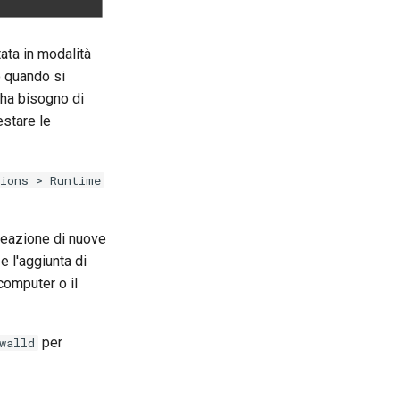
tata in modalità
o quando si
 ha bisogno di
estare le
ions > Runtime
creazione di nuove
e l'aggiunta di
computer o il
per
walld