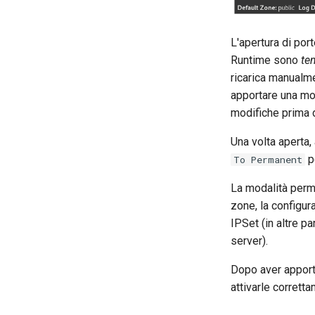
L'apertura di port
Runtime sono
te
ricarica manualme
apportare una mod
modifiche prima 
Una volta aperta,
pe
To Permanent
La modalità perma
zone, la configura
IPSet (in altre p
server).
Dopo aver apport
attivarle corrett