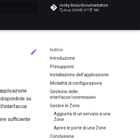
rocky-linux/documentation
Aug-2026
471
386
a ricerca
Indice
Introduzione
Presupposti
Installazione dell'applicazione
Modalità di configurazione
 applicazione
Gestione delle
interfacce/connessioni
è disponibile su
Gestire le Zone
'interfaccia.
Aggiunta di un servizio a una
re sufficiente
Zone
Aprire le porte di una Zone
Conclusione