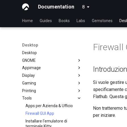
Documentation
8
latest
Home
Guides
Books
Labs
Gemstones
Des
Firewall
Desktop
Desktop
GNOME
Introduzio
Appimage
dconf Config Editor
Display
Decibels
Installare AppImages con
AppImagePool
Si vuole gestire 
Gaming
Decoder
Installazione drivers NVIDIA
Installare Software con un
GPU
specificamente c
Printing
Desktop Sharing via RDP
Gaming su Linux con Proton
AppImage
Flathub. Questa g
Tools
Condivisione del desktop
Installazione e configurazione
tramite x11vnc+SSH
per stampanti Brother All-in-
Apps per Azienda & Ufficio
Non tratteremo t
One
File Shredder
Firewall GUI App
per iniziare.
Installazione e configurazione
Flatpak
Installare l'emulatore di
HP All-in-One
GNOME Shell Estensione
terminale Kitty