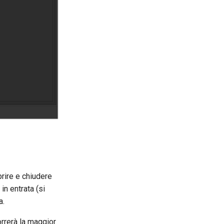
prire e chiudere
 in entrata (si
a.
orrerà la maggior