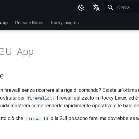
Inizializza l
English
ktop
Release Notes
Rocky Insights
Ukrainian
Deutsch
 GUI App
Français
Español
ne
Italian
日本語
un firewall senza ricorrere alla riga di comando? Esiste un'ottima
ostruita per
, il firewall utilizzato in Rocky Linux, ed 
firewalld
한국어
uida mostrerà come renderlo rapidamente operativo e le basi dell
简体中文
utto ciò che
o la GUI possono fare, ma dovrebbe esse
firewalld