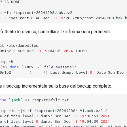
P
IS
DONE

s
-lh
/tmp/root-20241208.bak.bz2

-
1
root
root
6
.4G
Dec
8
19
:26
ettuato lo scarico, controllare le informazioni pertinenti:
at
/etc/dumpdates

0n1p2
0
Sun
Dec
8
19
:04:39
2024
+0800

ump
-W

(
s
)
done
(
Dump
'>'
file
systems
)
:

0n1p2
(
/
)
Last
dump:
Level
0
,
Date
Sun
Dec
 il backup incrementale sulla base del backup completo:
cho
"jack"
>>
/tmp/tmpfile.txt

ump
-1u
-j4
-f
/tmp/root-20241208-LV1.bak.bz2
/

e
of
this
level
1
dump:
Sun
Dec
8
19
:38:51
2024
e
of
last
level
0
dump:
Sun
Dec
8
19
:04:39
2024
ping
/dev/nvme0n1p2
(
/
)
to
/tmp/root-20241208-LV1.bak.bz