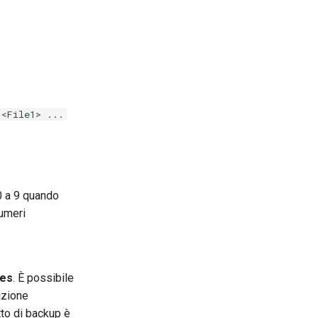
 <File1> ...
 0 a 9 quando
numeri
tes
. È possibile
izione
to di backup è