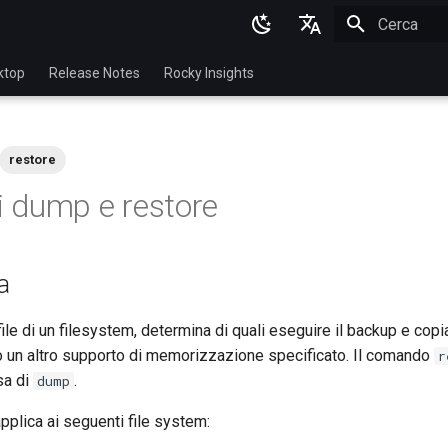
Inizializza l
English
ktop
Release Notes
Rocky Insights
Ukrainian
Deutsch
restore
Français
 dump e restore
Español
Italian
a
日本語
한국어
ile di un filesystem, determina di quali eseguire il backup e copia 
 o un altro supporto di memorizzazione specificato. Il comando
r
简体中文
sa di
.
dump
applica ai seguenti file system: