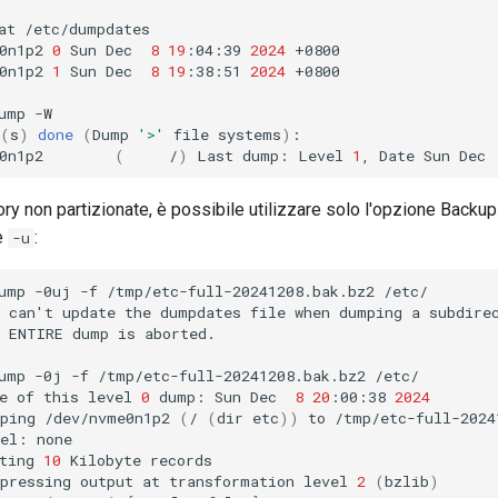
at
/etc/dumpdates

0n1p2
0
Sun
Dec
8
19
:04:39
2024
+0800

0n1p2
1
Sun
Dec
8
19
:38:51
2024
+0800

ump
-W

(
s
)
done
(
Dump
'>'
file
systems
)
:

0n1p2
(
/
)
Last
dump:
Level
1
,
Date
Sun
Dec
ory non partizionate, è possibile utilizzare solo l'opzione Backu
e
:
-u
ump
-0uj
-f
/tmp/etc-full-20241208.bak.bz2
/etc/

can
'
t
update
the
dumpdates
file
when
dumping
a
subdirec
ENTIRE
dump
is
aborted.

ump
-0j
-f
/tmp/etc-full-20241208.bak.bz2
/etc/

e
of
this
level
0
dump:
Sun
Dec
8
20
:00:38
2024
ping
/dev/nvme0n1p2
(
/
(
dir
etc
))
to
/tmp/etc-full-2024
el:
none

ting
10
Kilobyte
records

pressing
output
at
transformation
level
2
(
bzlib
)