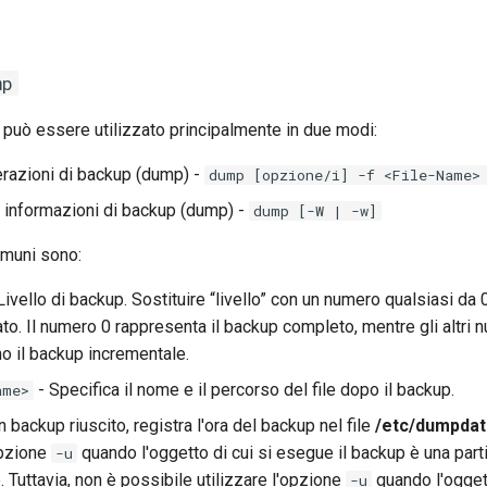
mp
uò essere utilizzato principalmente in due modi:
razioni di backup (dump) -
dump [opzione/i] -f <File-Name>
 informazioni di backup (dump) -
dump [-W | -w]
omuni sono:
Livello di backup. Sostituire “livello” con un numero qualsiasi da
ato. Il numero 0 rappresenta il backup completo, mentre gli altri 
o il backup incrementale.
- Specifica il nome e il percorso del file dopo il backup.
ame>
 backup riuscito, registra l'ora del backup nel file
/etc/dumpda
opzione
quando l'oggetto di cui si esegue il backup è una part
-u
 Tuttavia, non è possibile utilizzare l'opzione
quando l'ogget
-u