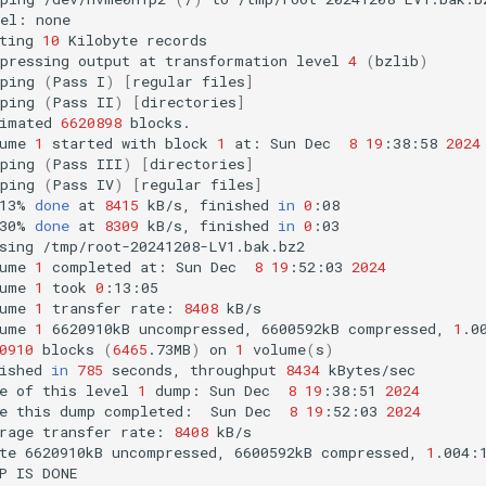
el:
none

ting
10
Kilobyte
records

pressing
output
at
transformation
level
4
(
bzlib
)
ping
(
Pass
I
)
[
regular
files
]
ping
(
Pass
II
)
[
directories
]
imated
6620898
blocks.

ume
1
started
with
block
1
at:
Sun
Dec
8
19
:38:58
2024
ping
(
Pass
III
)
[
directories
]
ping
(
Pass
IV
)
[
regular
files
]
13%
done
at
8415
kB/s,
finished
in
0
:08

30%
done
at
8309
kB/s,
finished
in
0
:03

sing
/tmp/root-20241208-LV1.bak.bz2

ume
1
completed
at:
Sun
Dec
8
19
:52:03
2024
ume
1
took
0
:13:05

ume
1
transfer
rate:
8408
kB/s

ume
1
6620910kB
uncompressed,
6600592kB
compressed,
1
.00
0910
blocks
(
6465
.73MB
)
on
1
volume
(
s
)
ished
in
785
seconds,
throughput
8434
kBytes/sec

e
of
this
level
1
dump:
Sun
Dec
8
19
:38:51
2024
e
this
dump
completed:
Sun
Dec
8
19
:52:03
2024
rage
transfer
rate:
8408
kB/s

te
6620910kB
uncompressed,
6600592kB
compressed,
1
.004:1
P
IS
DONE
