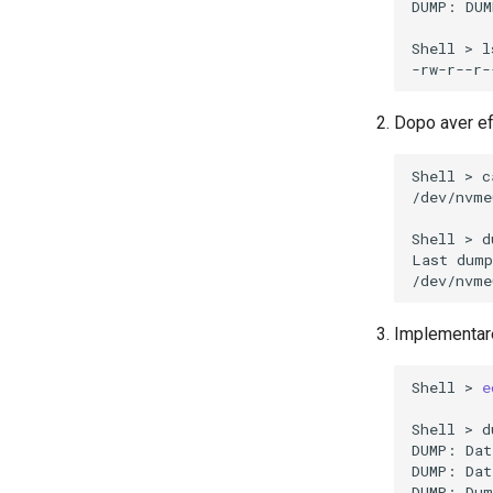
DUMP:
DUM
Shell
>
l
-rw-r--r-
Dopo aver eff
Shell
>
c
/dev/nvme
Shell
>
d
Last
dump
/dev/nvme
Implementare
Shell
>
e
Shell
>
d
DUMP:
Dat
DUMP:
Dat
DUMP:
Dum