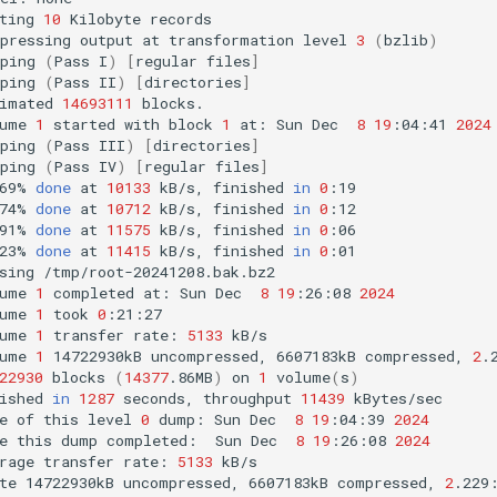
ting
10
Kilobyte
records

pressing
output
at
transformation
level
3
(
bzlib
)
ping
(
Pass
I
)
[
regular
files
]
ping
(
Pass
II
)
[
directories
]
imated
14693111
blocks.

ume
1
started
with
block
1
at:
Sun
Dec
8
19
:04:41
2024
ping
(
Pass
III
)
[
directories
]
ping
(
Pass
IV
)
[
regular
files
]
69%
done
at
10133
kB/s,
finished
in
0
:19

74%
done
at
10712
kB/s,
finished
in
0
:12

91%
done
at
11575
kB/s,
finished
in
0
:06

23%
done
at
11415
kB/s,
finished
in
0
:01

sing
/tmp/root-20241208.bak.bz2

ume
1
completed
at:
Sun
Dec
8
19
:26:08
2024
ume
1
took
0
:21:27

ume
1
transfer
rate:
5133
kB/s

ume
1
14722930kB
uncompressed,
6607183kB
compressed,
2
.2
22930
blocks
(
14377
.86MB
)
on
1
volume
(
s
)
ished
in
1287
seconds,
throughput
11439
kBytes/sec

e
of
this
level
0
dump:
Sun
Dec
8
19
:04:39
2024
e
this
dump
completed:
Sun
Dec
8
19
:26:08
2024
rage
transfer
rate:
5133
kB/s

te
14722930kB
uncompressed,
6607183kB
compressed,
2
.229: