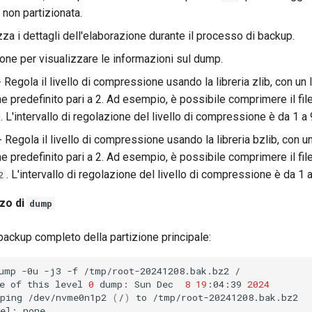
 non partizionata.
zza i dettagli dell'elaborazione durante il processo di backup.
one per visualizzare le informazioni sul dump.
 Regola il livello di compressione usando la libreria zlib, con un l
 predefinito pari a 2. Ad esempio, è possibile comprimere il file
. L'intervallo di regolazione del livello di compressione è da 1 a 
 Regola il livello di compressione usando la libreria bzlib, con un 
 predefinito pari a 2. Ad esempio, è possibile comprimere il file
. L'intervallo di regolazione del livello di compressione è da 1 a
2
zzo di
dump
backup completo della partizione principale:
ump
-0u
-j3
-f
/tmp/root-20241208.bak.bz2
/

e
of
this
level
0
dump:
Sun
Dec
8
19
:04:39
2024
ping
/dev/nvme0n1p2
(
/
)
to
/tmp/root-20241208.bak.bz2

el:
none
