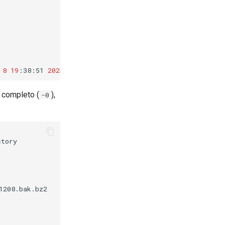
8
19
:38:51
2024
p completo (
),
-0
tory

1208.bak.bz2
