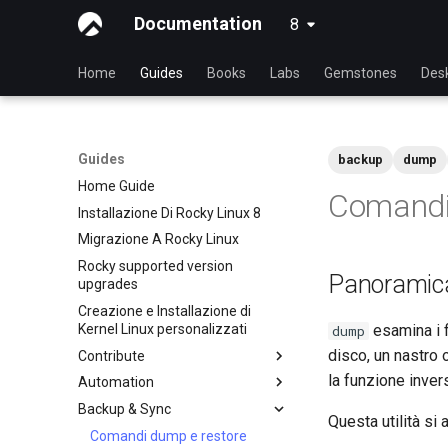
Documentation
8
latest
Home
Guides
Books
Labs
Gemstones
Des
Guides
backup
dump
Home Guide
Comandi
Installazione Di Rocky Linux 8
Migrazione A Rocky Linux
Rocky supported version
Panoramic
upgrades
Creazione e Installazione di
Kernel Linux personalizzati
esamina i f
dump
disco, un nastro
Contribute
la funzione inver
Automation
Index
Backup & Sync
Guida al contributo per
anacron - Automatizzare i
Questa utilità si 
principianti
comandi
Comandi dump e restore