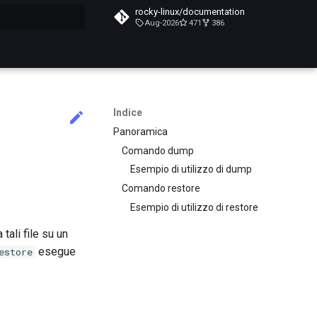
rocky-linux/documentation
Aug-2026
471
386
a ricerca
Indice
Panoramica
Comando dump
Esempio di utilizzo di dump
Comando restore
Esempio di utilizzo di restore
tali file su un
esegue
estore