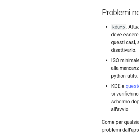
Problemi no
: Attu
kdump
deve essere i
questi casi, 
disattivarlo.
ISO minimale
alla mancanza
python-utils,
KDE e
quest
si verifichin
schermo dopo
all'avvio.
Come per qualsias
problemi dall'up