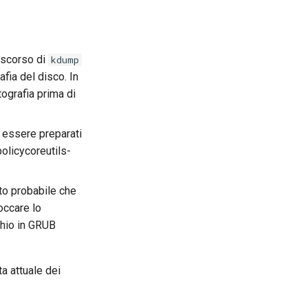
discorso di
kdump
fia del disco. In
ttografia prima di
 essere preparati
policycoreutils-
lto probabile che
loccare lo
chio in GRUB
ta attuale dei