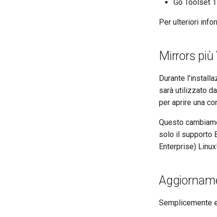
Go Toolset 1
Per ulteriori inf
Mirrors più 
Durante l'install
sarà utilizzato d
per aprire una co
Questo cambiamen
solo il supporto 
Enterprise) Linux
Aggiorname
Semplicemente 