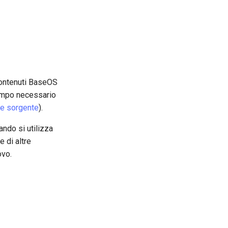
 contenuti BaseOS
tempo necessario
e sorgente
).
ndo si utilizza
e di altre
ovo.