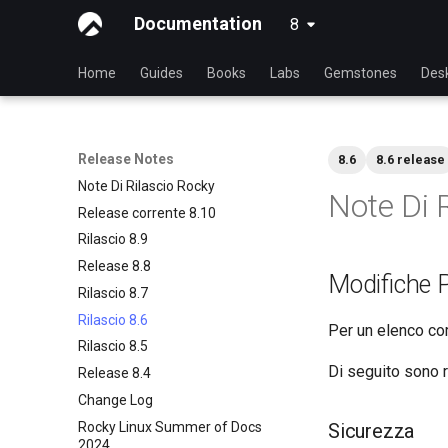
Documentation
8
latest
Home
Guides
Books
Labs
Gemstones
Des
Release Notes
8.6
8.6 release
Note Di Rilascio Rocky
Note Di 
Release corrente 8.10
Rilascio 8.9
Release 8.8
Modifiche P
Rilascio 8.7
Rilascio 8.6
Per un elenco com
Rilascio 8.5
Di seguito sono ri
Release 8.4
Change Log
Rocky Linux Summer of Docs
Sicurezza
2024