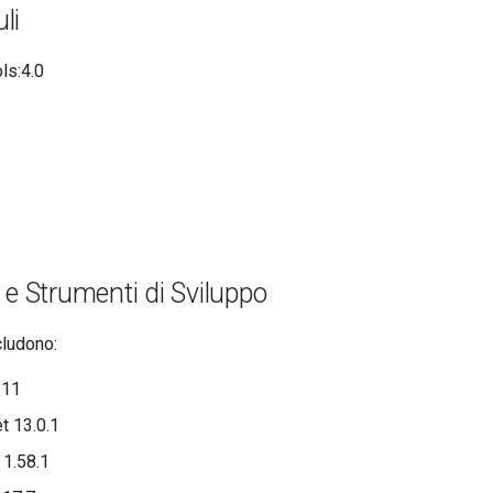
li
ls:4.0
 e Strumenti di Sviluppo
ncludono:
 11
t 13.0.1
 1.58.1