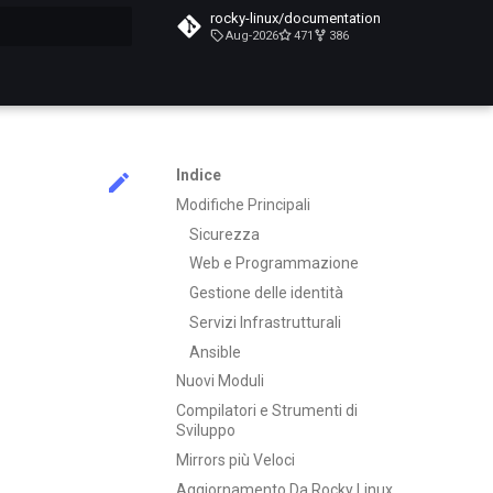
rocky-linux/documentation
Aug-2026
471
386
a ricerca
Indice
Modifiche Principali
Sicurezza
Web e Programmazione
Gestione delle identità
Servizi Infrastrutturali
Ansible
Nuovi Moduli
Compilatori e Strumenti di
Sviluppo
Mirrors più Veloci
Aggiornamento Da Rocky Linux