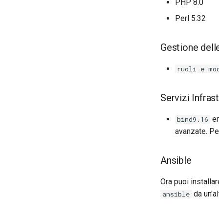
PHP 8.0
Perl 5.32
Gestione delle
ruoli e mo
Servizi Infrast
em
bind9.16
avanzate. Pe
Ansible
Ora puoi installa
da un'al
ansible