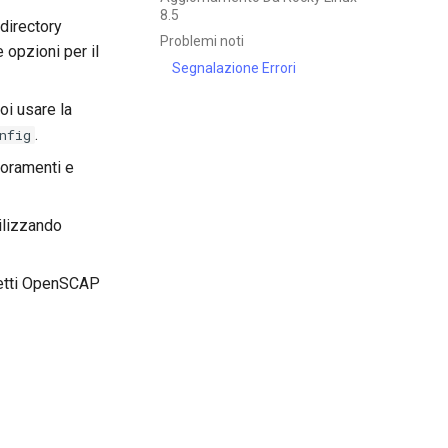
8.5
 directory
Problemi noti
e opzioni per il
Segnalazione Errori
oi usare la
.
nfig
ioramenti e
tilizzando
chetti OpenSCAP