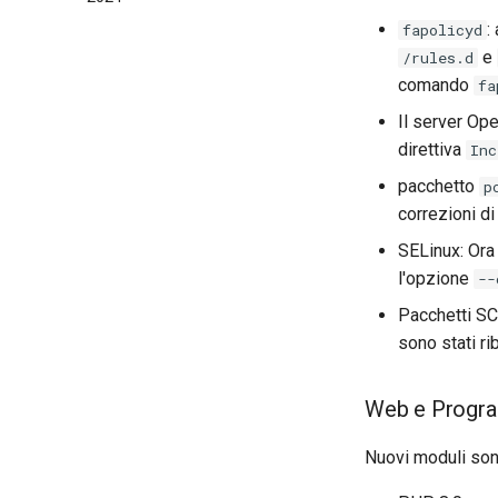
:
fapolicyd
e
/rules.d
comando
fa
Il server Ope
direttiva
Inc
pacchetto
p
correzioni di
SELinux: Ora 
l'opzione
--
Pacchetti SC
sono stati ri
Web e Progr
Nuovi moduli sono