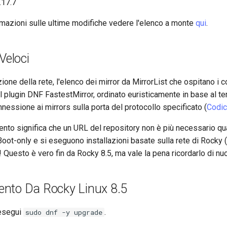
.17.7
ormazioni sulle ultime modifiche vedere l'elenco a monte
qui
.
Veloci
azione della rete, l'elenco dei mirror da MirrorList che ospitano i
al plugin DNF FastestMirror, ordinato euristicamente in base al 
nnessione ai mirrors sulla porta del protocollo specificato (
Codic
to significa che un URL del repository non è più necessario qua
Boot-only e si eseguono installazioni basate sulla rete di Rocky (
! Questo è vero fin da Rocky 8.5, ma vale la pena ricordarlo di nu
nto Da Rocky Linux 8.5
esegui
.
sudo dnf -y upgrade