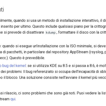
ti
almente, quando si usa un metodo di installazione interattivo, il 
nserito per ultimo. Questo include qualsiasi piano per la crittogra
se si prevede di disattivare
, formattare il disco con la cri
kdump
: quando si esegue un'installazione con la ISO minimale, si deve
 di pacchetti, in particolare dal repository AppStream (rsyslog, 
 ecc.). Questo è prevedibile.
o bug del kernel
: se si utilizza KDE su 8.5 e si passa a 8.6, è mo
o dei problemi. Il bug referenziato si occupa dell'incapacità di sb
 il blocco. Una soluzione consiste nell'avviare il kernel più vec
i rilascio, ci sono problemi che sono già noti. Puoi vedere la lis
stream
qui
.