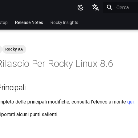
Inizializza l
English
ktop
Release Notes
Rocky Insights
Ukrainian
Deutsch
Rocky 8.6
Français
Rilascio Per Rocky Linux 8.6
Español
Italian
rincipali
日本語
한국어
pleto delle principali modifiche, consulta l'elenco a monte
qui
.
简体中文
portati alcuni punti salienti.