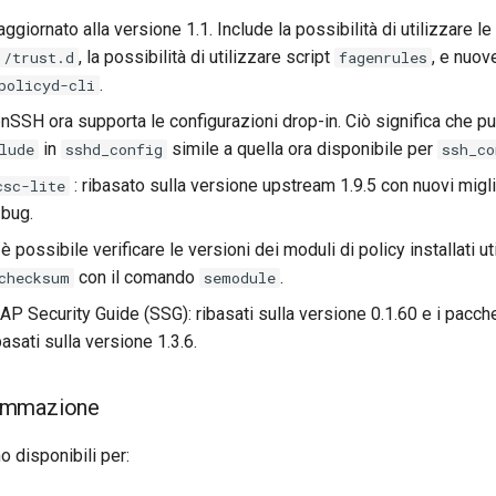
 aggiornato alla versione 1.1. Include la possibilità di utilizzare le
, la possibilità di utilizzare script
, e nuov
/trust.d
fagenrules
.
policyd-cli
nSSH ora supporta le configurazioni drop-in. Ciò significa che pu
in
simile a quella ora disponibile per
lude
sshd_config
ssh_co
: ribasato sulla versione upstream 1.9.5 con nuovi migl
csc-lite
 bug.
è possibile verificare le versioni dei moduli di policy installati u
con il comando
.
checksum
semodule
AP Security Guide (SSG): ribasati sulla versione 0.1.60 e i pac
basati sulla versione 1.3.6.
ammazione
 disponibili per: