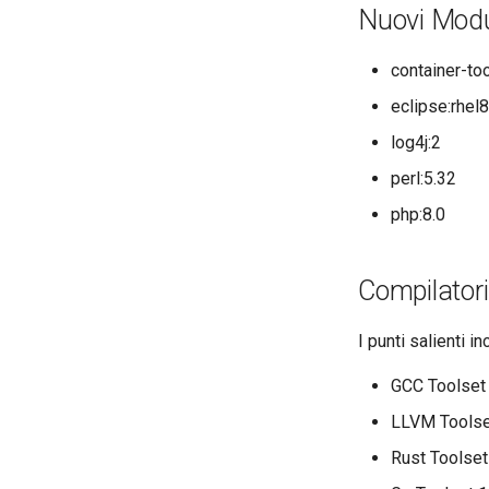
Nuovi Modu
container-too
eclipse:rhel8
log4j:2
perl:5.32
php:8.0
Compilatori
I punti salienti i
GCC Toolset
LLVM Toolse
Rust Toolset