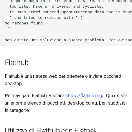
  Organic Maps is a free Android & iOS offline maps ap
  tourists, hikers, drivers, and cyclists.

  It uses crowd-sourced OpenStreetMap data and is deve
  ' and tried to replace with ' ('

No matches found

```

Flathub
Flathub è una risorsa web per ottenere o inviare pacchetti
desktop.
Per navigare Flathub, visitare
https://flathub.org/
. Qui esiste
un enorme elenco di pacchetti desktop curati, ben suddivisi
in categorie.
Utilizzo di Flathub con Flatpak