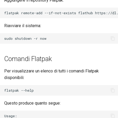
Aggiungere il repository Flatpak:
Laboratorio 11: Provisionin
and Key Signing
Editors
delle rotte di rete dei Pod
Capitolo 6. Server mail
Servizio Systemd - Script
flatpak
remote-add
--if-not-exists
flathub
Python
Systemd Units Hardening
Email
Lab 12: Smoke Test
Capitolo 7. High availability
Riavviare il sistema:
Test di compatibilità della
WireGuard VPN
File Sharing Services
Lab 13: Cleaning Up
CPU
sudo
shutdown
-r
Hardware
torsocks - Instradare il
traffico attraverso
Interoperability
Comandi Flatpak
Tor/SOCKS5
ISOs
Per visualizzare un elenco di tutti i comandi Flatpak
disponibili:
Kernel
flatpak
Mirror Management
Questo produce quanto segue:
Network
Usage:
