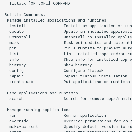
  flatpak [OPTION…] COMMAND

Package Management
Builtin Commands:

Installazione di Rocky Linux 9
 Manage installed applications and runtimes

  install                Install an application or run
  update                 Update an installed applicati
Rocky Linux 10 (Red Quartz)
  uninstall              Uninstall an installed applic
– Minimum Hardware
  mask                   Mask out updates and automati
Requirements
  pin                    Pin a runtime to prevent auto
  list                   List installed apps and/or ru
  info                   Show info for installed app o
Proxies
  history                Show history

  config                 Configure flatpak

  repair                 Repair flatpak installation

Repositories
  create-usb             Put applications or runtimes 
Security
 Find applications and runtimes

  search                 Search for remote apps/runtim
Troubleshooting
 Manage running applications

  run                    Run an application

Virtualization
  override               Override permissions for an a
  make-current           Specify default version to ru
  enter                  Enter the namespace of a runn