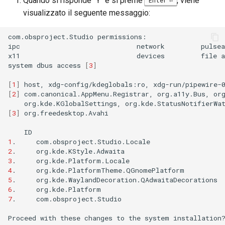
Quando si risponde "Y" e si preme
, viene
visualizzato il seguente messaggio:
com.obsproject.Studio
permissions:

ipc
network
pulsea
x11
devices
file
a
system
dbus
access
[
3
]
[
1
]
host,
xdg-config/kdeglobals:ro,
[
2
]
com.canonical.AppMenu.Registrar,
org.a11y.Bus,
or
org.kde.KGlobalSettings,
org.kde.StatusNotifierWa
[
3
]
org.freedesktop.Avahi

ID
1
.
com.obsproject.Studio.Locale
2
.
org.kde.KStyle.Adwaita
3
.
org.kde.Platform.Locale
4
.
org.kde.PlatformTheme.QGnomePlatform
5
.
org.kde.WaylandDecoration.QAdwaitaDecorations
6
.
org.kde.Platform
7
.
com.obsproject.Studio
Proceed
with
these
changes
to
the
system
installation