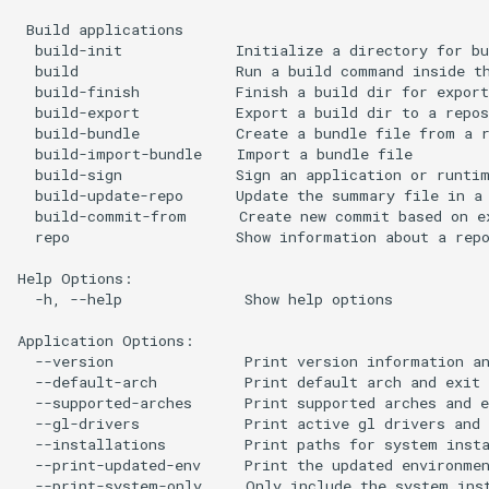
 Build applications

  build-init             Initialize a directory for bu
  build                  Run a build command inside th
  build-finish           Finish a build dir for export

  build-export           Export a build dir to a repos
  build-bundle           Create a bundle file from a r
  build-import-bundle    Import a bundle file

  build-sign             Sign an application or runtim
  build-update-repo      Update the summary file in a 
  build-commit-from      Create new commit based on ex
  repo                   Show information about a repo
Help Options:

  -h, --help              Show help options

Application Options:

  --version               Print version information an
  --default-arch          Print default arch and exit

  --supported-arches      Print supported arches and e
  --gl-drivers            Print active gl drivers and 
  --installations         Print paths for system insta
  --print-updated-env     Print the updated environmen
  --print-system-only     Only include the system inst