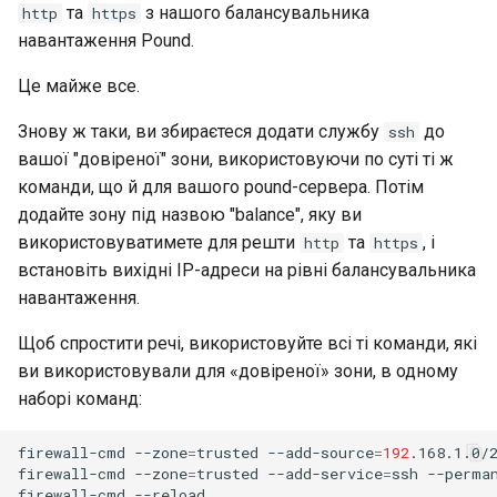
та
з нашого балансувальника
http
https
навантаження Pound.
Це майже все.
Знову ж таки, ви збираєтеся додати службу
до
ssh
вашої "довіреної" зони, використовуючи по суті ті ж
команди, що й для вашого pound-сервера. Потім
додайте зону під назвою "balance", яку ви
використовуватимете для решти
та
, і
http
https
встановіть вихідні IP-адреси на рівні балансувальника
навантаження.
Щоб спростити речі, використовуйте всі ті команди, які
ви використовували для «довіреної» зони, в одному
наборі команд:
firewall-cmd
--zone
=
trusted
--add-source
=
192
.168.1.0/
firewall-cmd
--zone
=
trusted
--add-service
=
ssh
--perman
firewall-cmd
--reload
