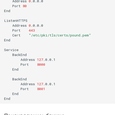
Address
0
Port
80
End

Address
0
Port
443
Cert
"/etc/pki/tls/certs/pound.pem"
End

Address
127
Port
8000
End

Address
127
Port
8001
End
