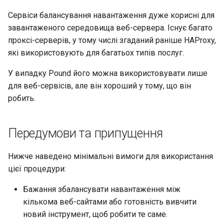
Лабораторна робота 9:
Частина 5.1 HAProxy
Valuta
сервери
Центри сертифікації SSH і
Сервіси балансування навантаження дуже корисні для
Завантаження робочих
підписування ключів
Служба Systemd – сценарій
Керування журналами
завантаженого середовища веб-сервера. Існує багато
вузлів Kubernetes
Частина 5.2 Varnish
Інша інформація
Python
проксі-серверів, у тому числі згаданий раніше HAProxy,
Зміцнення підрозділів
які використовують для багатьох типів послуг.
Лабораторна робота 10:
Частина 5.3 Squid
Висновок
Systemd
Перевіка сумісності ЦП
Налаштування kubectl дл
У випадку Pound його можна використовувати лише
віддаленого доступу
Частина 5.3 Squid
WireGuard VPN
torsocks - Маршрут трафіку
для веб-сервісів, але він хороший у тому, що він
через Tor/SOCKS5
робить.
Лабораторна робота 11:
Частина 6. Поштові
Надання мережевих
сервери
маршрутів Pod
Передумови та припущення
Частина 7 Висока
Лабораторна робота 12:
доступність
Нижче наведено мінімальні вимоги для використання
Smoke Test
цієї процедури:
Бажання збалансувати навантаження між
Лабораторна робота 13:
кількома веб-сайтами або готовність вивчити
Очищення
новий інструмент, щоб робити те саме.