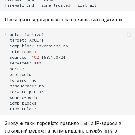
firewall-cmd
--zone
=
trusted
Після цього «довірена» зона повинна виглядати так:
trusted
(
active
)
target:
icmp-block-inversion:
sources:
192
services:
forward:
masquerade:
rich
Знову ж таки, перевірте правило
з IP-адреси в
ssh
локальній мережі, а потім видаліть службу
з
ssh