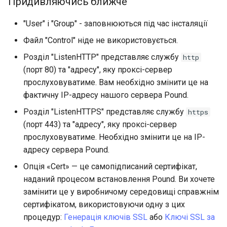
Придивляючись ближче
"User" і "Group" - заповнюються під час інсталяції
Файл "Control" ніде не використовується.
Розділ "ListenHTTP" представляє службу
http
(порт 80) та "адресу", яку проксі-сервер
прослуховуватиме. Вам необхідно змінити це на
фактичну IP-адресу нашого сервера Pound.
Розділ "ListenHTTPS" представляє службу
https
(порт 443) та "адресу", яку проксі-сервер
прослуховуватиме. Необхідно змінити це на IP-
адресу сервера Pound.
Опція «Cert» — це самопідписаний сертифікат,
наданий процесом встановлення Pound. Ви хочете
замінити це у виробничому середовищі справжнім
сертифікатом, використовуючи одну з цих
процедур:
Генерація ключів SSL
або
Ключі SSL за