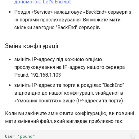
допомогою Let's Encrypt
.
Розділ «Service» налаштовує «BackEnd» сервери з
їх портами прослуховування. Ви можете мати
скільки завгодно "BackEnd" серверів.
Зміна конфігурації
змініть IP-адресу під кожною опцією
прослуховування на IP-адресу нашого сервера
Pound, 192.168.1.103
змініть IP-адреси та порти в розділах "BackEnd"
відповідно до нашої конфігурації, знайденої в
«Умовних поняттях» вище (IP-адреси та порти)
Коли ви закінчите змінювати конфігурацію, ви повинні
мати змінений файл, який виглядає приблизно так:
User
"pound"