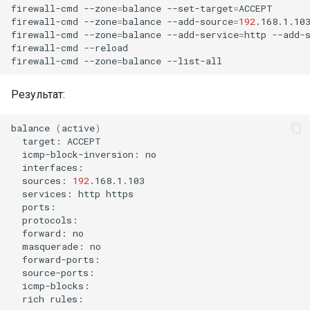
firewall-cmd
--zone
=
balance
--set-target
=
ACCEPT

firewall-cmd
--zone
=
balance
--add-source
=
192
.168.1.10
firewall-cmd
--zone
=
balance
--add-service
=
http
--add-
firewall-cmd
--reload

firewall-cmd
--zone
=
balance
Результат:
balance
(
active
)
target:
icmp-block-inversion:
sources:
192
services:
http
forward:
masquerade:
rich