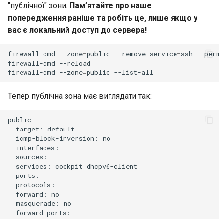
"публічної" зони.
Пам’ятайте про наше
попередження раніше та робіть це, лише якщо у
вас є локальний доступ до сервера!
firewall-cmd
--zone
=
public
--remove-service
=
ssh
--perm
firewall-cmd
--reload

firewall-cmd
--zone
=
public
Тепер публічна зона має виглядати так:
target:
icmp-block-inversion:
services:
cockpit
forward:
masquerade: