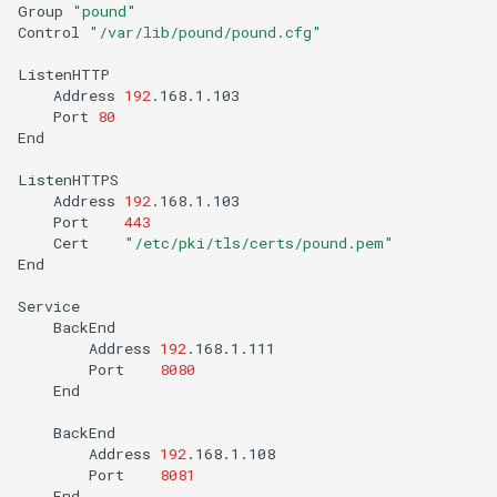
Group
"pound"
Control
"/var/lib/pound/pound.cfg"
Address
192
Port
80
End

Address
192
Port
443
Cert
"/etc/pki/tls/certs/pound.pem"
End

Address
192
Port
8080
End

Address
192
Port
8081
End
