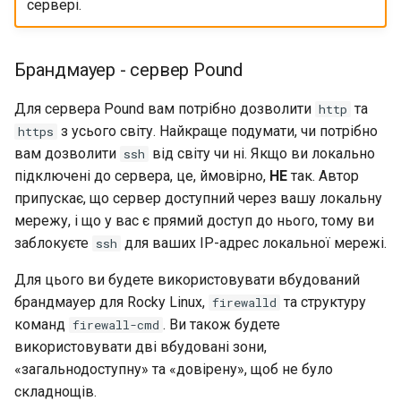
сервері.
Брандмауер - сервер Pound
Для сервера Pound вам потрібно дозволити
та
http
з усього світу. Найкраще подумати, чи потрібно
https
вам дозволити
від світу чи ні. Якщо ви локально
ssh
підключені до сервера, це, ймовірно,
НЕ
так. Автор
припускає, що сервер доступний через вашу локальну
мережу, і що у вас є прямий доступ до нього, тому ви
заблокуєте
для ваших IP-адрес локальної мережі.
ssh
Для цього ви будете використовувати вбудований
брандмауер для Rocky Linux,
та структуру
firewalld
команд
. Ви також будете
firewall-cmd
використовувати дві вбудовані зони,
«загальнодоступну» та «довірену», щоб не було
складнощів.