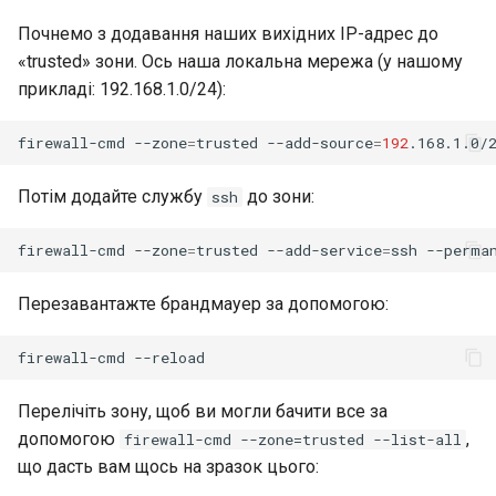
Почнемо з додавання наших вихідних IP-адрес до
«trusted» зони. Ось наша локальна мережа (у нашому
прикладі: 192.168.1.0/24):
firewall-cmd
--zone
=
trusted
--add-source
=
192
.168.1.0/
Потім додайте службу
до зони:
ssh
firewall-cmd
--zone
=
trusted
--add-service
=
ssh
Перезавантажте брандмауер за допомогою:
firewall-cmd
Перелічіть зону, щоб ви могли бачити все за
допомогою
,
firewall-cmd --zone=trusted --list-all
що дасть вам щось на зразок цього: