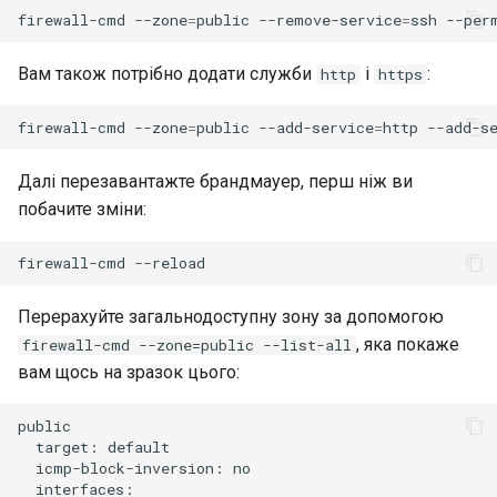
firewall-cmd
--zone
=
public
--remove-service
=
ssh
Вам також потрібно додати служби
і
:
http
https
firewall-cmd
--zone
=
public
--add-service
=
http
--add-s
Далі перезавантажте брандмауер, перш ніж ви
побачите зміни:
firewall-cmd
Перерахуйте загальнодоступну зону за допомогою
, яка покаже
firewall-cmd --zone=public --list-all
вам щось на зразок цього:
target:
icmp-block-inversion: