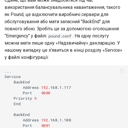
Єдине, що вам може знадобитися під час
використання балансувальника навантаження, такого
як Pound, це відключити виробничі сервери для
обслуговування або мати запасний "BackEnd" для
повного збою. Зробіть це за допомогою оголошення
"Emergency" у файлі
. На одну послугу
pound.conf
можна мати лише одну «Надзвичайну» декларацію. У
нашому випадку це з’явиться в кінці розділу «Service»
у файлі конфігурації:
...

Address
192
Port
8080
Priority
9
End

Address
192
Port
8081