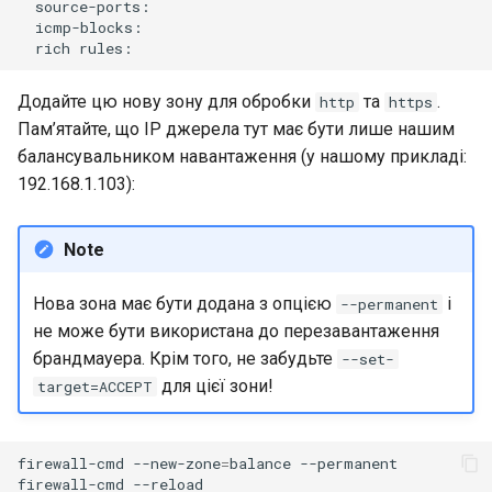
rich
Додайте цю нову зону для обробки
та
.
http
https
Пам’ятайте, що IP джерела тут має бути лише нашим
балансувальником навантаження (у нашому прикладі:
192.168.1.103):
Note
Нова зона має бути додана з опцією
і
--permanent
не може бути використана до перезавантаження
брандмауера. Крім того, не забудьте
--set-
для цієї зони!
target=ACCEPT
firewall-cmd
--new-zone
=
balance
--permanent

firewall-cmd
--reload
