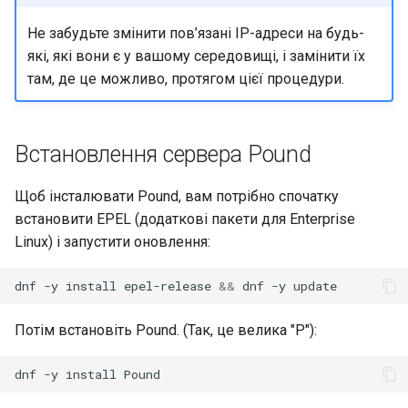
Не забудьте змінити пов’язані IP-адреси на будь-
які, які вони є у вашому середовищі, і замінити їх
там, де це можливо, протягом цієї процедури.
Встановлення сервера Pound
Щоб інсталювати Pound, вам потрібно спочатку
встановити EPEL (додаткові пакети для Enterprise
Linux) і запустити оновлення:
dnf
-y
install
epel-release
&&
dnf
-y
Потім встановіть Pound. (Так, це велика "P"):
dnf
-y
install