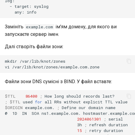
-
target:
any:
Замініть
ім'ям домену, для якого ви
example.com
запускаєте сервер імен.
Далі створіть файли зони:
mkdir
/var/lib/knot/zones

vi
Файли зони DNS сумісні з BIND. У файл вставте:
$TTL
86400
;
How
long
should
records
;
$TTL
used
for
all
RRs
without
explicit
TTL
$ORIGIN
example.com.
;
Define
our
domain
name

@
1D
IN
SOA
ns1.example.com.
hostmaster.example.co
2024061301
;
3h
;
refresh
15
;
retry