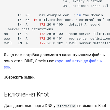
1w
;
expiry
3h
;
nxdomain
error
)
IN
NS
ns1.example.com.
;
in
the
IN
MX
10
mail.another.com.
;
external
mail
IN
A
172
.20.0.100
;
default
A
;
server
host
definitions

ns1
IN
A
172
.20.0.100
;
name
server
definiti
www
IN
A
172
.20.0.101
;
web
server
definition

mail
IN
A
172
.20.0.102
;
mail
server
Якщо вам потрібна допомога з налаштуванням файлів
зон у стилі BIND, Oracle має
хороший вступ до файлів
зон
.
Збережіть зміни.
Включення Knot
Далі дозвольте порти DNS у
і ввімкніть Knot
firewalld