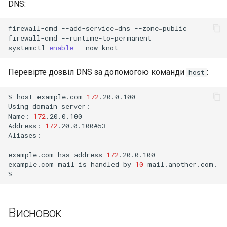
DNS:
firewall-cmd
--add-service
=
dns
--zone
=
public

firewall-cmd
--runtime-to-permanent

systemctl
enable
--now
Перевірте дозвіл DNS за допомогою команди
:
host
%
host
example.com
172
.20.0.100

Using
domain
server:

Name:
172
.20.0.100

Address:
172
.20.0.100#53

Aliases:
example.com
has
address
172
.20.0.100

example.com
mail
is
handled
by
10
mail.another.com.

Висновок