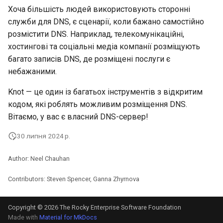
Хоча більшість людей використовують сторонні
служби для DNS, є сценарії, коли бажано самостійно
розмістити DNS. Наприклад, телекомунікаційні,
хостингові та соціальні медіа компанії розміщують
багато записів DNS, де розміщені послуги є
небажаними.
Knot — це один із багатьох інструментів з відкритим
кодом, які роблять можливим розміщення DNS.
Вітаємо, у вас є власний DNS-сервер!
30 липня 2024 р.
Author: Neel Chauhan
Contributors: Steven Spencer, Ganna Zhyrnova
Copyright © 2026 The Rocky Enterprise Software Foundation
Made with
Material for MkDocs