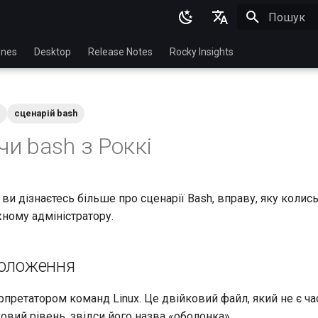
Пошук роз
English
nes
Desktop
Release Notes
Rocky Insights
Ukrainian
Deutsch
сценарій bash
Français
и bash з Роккі
Español
Italian
 ви дізнаєтесь більше про сценарії Bash, вправу, яку коли
日本語
ному адміністратору.
한국어
简体中文
положення
рпретатором команд Linux. Це двійковий файл, який не є ча
вий рівень, звідси його назва «оболонка».