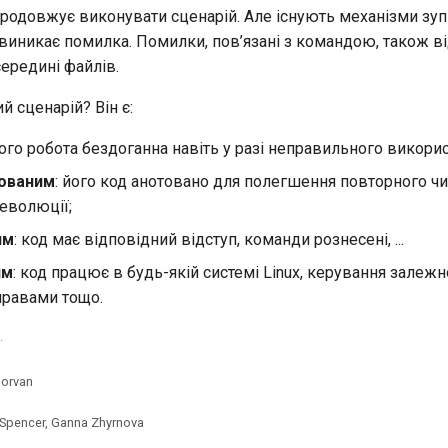
продовжує виконувати сценарій. Але існують механізми зу
 виникає помилка. Помилки, пов’язані з командою, також 
середині файлів.
 сценарій? Він є:
його робота бездоганна навіть у разі неправильного викорис
ованим
: його код анотовано для полегшення повторного чи
еволюції;
им
: код має відповідний відступ, команди рознесені, ...
им
: код працює в будь-якій системі Linux, керування залежн
правами тощо.
.
Morvan
 Spencer, Ganna Zhyrnova