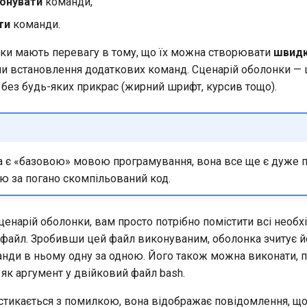
онувати
команди,
ти
команди.
ки мають перевагу в тому, що їх можна створювати
швид
и встановлення додаткових команд. Сценарій оболонки —
 без будь-яких прикрас (жирний шрифт, курсив тощо).
а є «базовою» мовою програмування, вона все ще є дуже 
ю за погано скомпільований код.
енарій оболонки, вам просто потрібно помістити всі необх
 файл. Зробивши цей файл виконуваним, оболонка зчитує й
анди в ньому одну за одною. Його також можна виконати,
як аргумент у двійковий файл bash.
стикається з помилкою, вона відображає повідомлення, щ