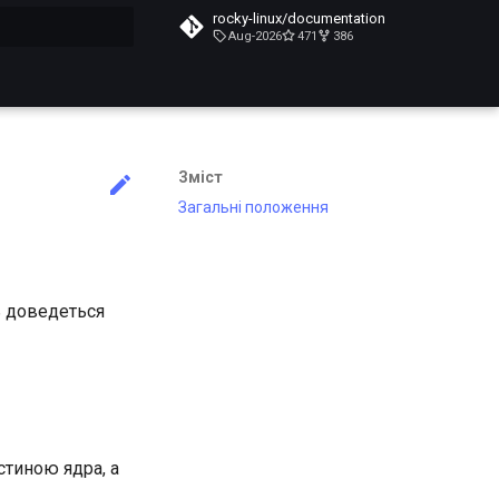
rocky-linux/documentation
Aug-2026
471
386
почато
Зміст
Загальні положення
сь доведеться
стиною ядра, а