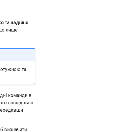
ко
та
надійно
 це лише
потужною та
ідні команди в
ого послідовно
 передавши
об визначити