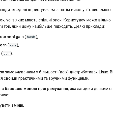
манди, введені користувачем, а потім виконує їх системою.
ок, усі з яких мають спільні риси. Користувач може вільно
 той, який йому найбільше підходить. Деякі приклади:
ourne-Again
(
),
bash
orn
(
),
ksh
C
(
),
csh
за замовчуванням у більшості (всіх) дистрибутивах Linux. В
ся своїми практичними та зручними функціями.
ж є
базовою мовою програмування
, яка завдяки деяким 
оляє:
увати
змінні
,