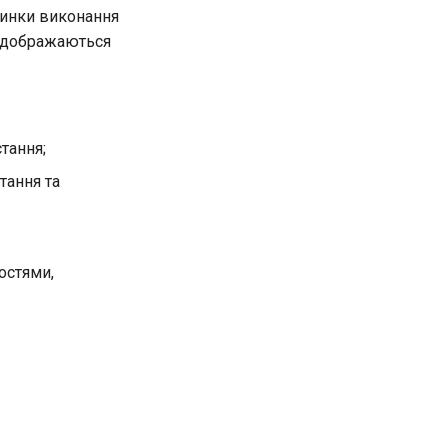
пинки виконання
відображаються
тання;
тання та
остями,