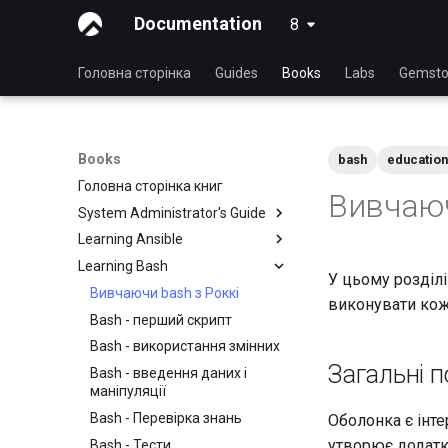
Documentation
8
latest
Головна сторінка
Guides
Books
Labs
Gemsto
Books
bash
education
Головна сторінка книг
Вивчаюч
System Administrator's Guide
Learning Ansible
Вивчаючи Linux з Rocky
Learning Bash
Введення в Linux
Вивчаючи Ansible з Rocky
У цьому розділі
Команди Linux
Основи Ansible
Вивчаючи bash з Роккі
виконувати кож
Розширені команди Linux
Ansible. Середній рівень
Bash - перший скрипт
Текстовий редактор VI
Керування файлами
Bash - використання змінних
Загальні 
Керування користувачами
Ansible Galaxy
Bash - введення даних і
маніпуляції
Файлова система
Розгортання за допомогою
Ansistrano
Bash - Перевірка знань
Оболонка є інте
Менеджер процесів
утворює додатко
Великомасштабна
Bash - Тести