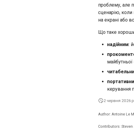
Частина 5.3 Squid
проблему, але 
Частина 5.3 Squid
сценарію, коли
Частина 6. Поштові сервери
на екрані або в
Частина 7 Висока доступність
Що таке хороший
надійним
: 
прокомент
майбутньої 
читабельн
портативн
керування 
2 червня 2026 р
Author: Antoine Le 
Contributors: Steven