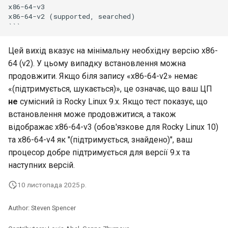
x86-64-v3

Лабораторна робота 9:
Частина 5.1 HAProxy
Valuta
Центри сертифікації SSH 
x86-64-v2 (supported, searched)

Завантаження робочих
підписування ключів
Editors
Керування журналами
вузлів Kubernetes
Частина 5.2 Varnish
Зміцнення підрозділів
Email
Цей вихід вказує на мінімальну необхідну версію x86-
Лабораторна робота 10:
Частина 5.3 Squid
Systemd
64 (v2). У цьому випадку встановлення можна
Налаштування kubectl дл
File Sharing Services
продовжити. Якщо біля запису «x86-64-v2» немає
віддаленого доступу
Частина 5.3 Squid
WireGuard VPN
«(підтримується, шукається)», це означає, що ваш ЦП
Hardware
не
сумісний із Rocky Linux 9.x. Якщо тест показує, що
Лабораторна робота 11:
Частина 6. Поштові
встановлення може продовжитися, а також
Надання мережевих
сервери
Interoperability
відображає x86-64-v3 (обов'язкове для Rocky Linux 10)
маршрутів Pod
та x86-64-v4 як "(підтримується, знайдено)", ваш
Частина 7 Висока
ISOs
процесор добре підтримується для версії 9.x та
Лабораторна робота 12:
доступність
наступних версій.
Smoke Test
Kernel
10 листопада 2025 р.
Лабораторна робота 13:
Mirror Management
Очищення
Author: Steven Spencer
Network