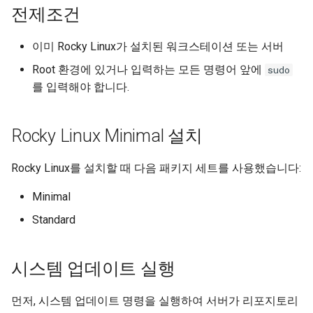
(Rocky Linux)
Configuration Files for
Incus Server
Unison 사용
Part 4. Database Servers
Flatpak
전제조건
Feature Branch Workflow in
Authentication
6 Profiles
Rootkit Hunter
SSL 인증서 생성
htop - 프로세스 관리
8.4 버전
프로세스 관리
필터 작업
Bash - 루프
7 컨테이너 구성 옵션
Marksman
Git
DISA STIG
Part 4.1 Database servers
GNOME Shell Extensions
이미 Rocky Linux가 설치된 워크스테이션 또는 서버
Lab 6: Generating the Data
7 Container Configuration
MariaDB
SELinux 보안
Apache 웹 서버에 새 SSL 인
https - RSA 키 생성
변경 로그 8
백업 및 복원
관리 서버 최적화
Bash - 연습 문제
8 컨테이너 스냅샷
NvChad UI
Root 환경에 있거나 입력하는 모든 명령어 앞에
Fork and Branch Git workfl
sudo
Encryption Configuration a
Options
증서 구성
Sed, Awk & Grep
GNOME Tweaks
를 입력해야 합니다.
Key
Part 4.2 Database Servers
SSH 퍼블릭과 프라이빗 키
Markdow 데모
시스템 시작
Working With Jinja Templat
Appendix-Practical
9 스냅샷 서버
Plugins
Using git pull and git fetch
8 Container Snapshots
MySQL
'mod_ssl' 구성 테스트
Licence
in Ansible
Examples
GNOME Online Accounts
Lab 7: Bootstrapping the e
Tailscale VPN
perl - 검색 및 변경
작업 관리
10 스냅샷 자동화
Rocky Linux Minimal 설치
Cluster
Adding a remote repositor
9 Snapshot Server
Part 4.3 MariaDB database
모든 HTTP 트래픽을 HTTPS
Bash programming
Screenshot
using git CLI
replication
로 리디렉션하기
'iptables' 방화벽 활성화
rpaste - Pastebin Tool
네트워크 구현
부록 A - 워크스테이션 설
Rocky Linux를 설치할 때 다음 패키지 세트를 사용했습니다:
Lab 8: Bootstrapping the
10 Automating Snapshots
Nvchad
User and group account
Kubernetes Control Plane
Tracking vs Non-Tracking
Part 5. Load balancing,
마무리 단계
management
FreeRADIUS RADIUS Server
sed - 검색 및 변경
소프트웨어 관리
Minimal
Branch in Git
caching and proxyfication
Appendix A - Workstation
Web services
Standard
Lab 9: Bootstrapping the
Setup
결론
Valuta
OpenVPN
로컬 Rocky 저장소 설정
특별 권한
Kubernetes Worker Nodes
Part 5.1 HAProxy
SSH Certificate Authorities
bash - 문자열 색상
systemd 관하여
시스템 업데이트 실행
Lab 10: Configuring kubectl
Part 5.2 Varnish
and Key Signing
for Remote Access
Systemd 서비스 - Python 스
Log management
먼저, 시스템 업데이트 명령을 실행하여 서버가 리포지토리
Part 5.3 Squid
Systemd Units Hardening
크립트