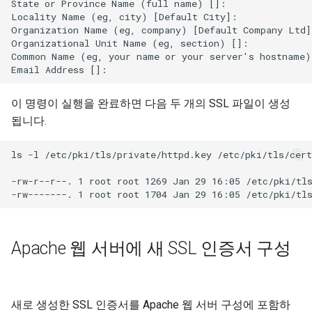
State or Province Name (full name) []:

Locality Name (eg, city) [Default City]:

Organization Name (eg, company) [Default Company Ltd]
Organizational Unit Name (eg, section) []:

Common Name (eg, your name or your server's hostname) 
이 명령이 실행을 완료하면 다음 두 개의 SSL 파일이 생성
됩니다.
ls -l /etc/pki/tls/private/httpd.key /etc/pki/tls/cert
-rw-r--r--. 1 root root 1269 Jan 29 16:05 /etc/pki/tls
Apache 웹 서버에 새 SSL 인증서 구성
새로 생성한 SSL 인증서를 Apache 웹 서버 구성에 포함하