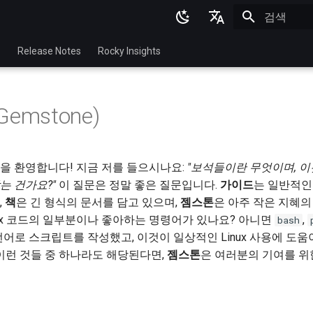
검색 초기화
English
p
Release Notes
Rocky Insights
Ukrainian
Deutsch
emstone)
Français
Español
것을 환영합니다! 지금 저를 들으시나요:
"보석들이란 무엇이며, 이것이 
Italian
는 건가요?"
이 질문은 정말 좋은 질문입니다.
가이드
는 일반적인 
日本語
,
책
은 긴 형식의 문서를 담고 있으며,
젬스톤
은 아주 작은 지혜의
nux 코드의 일부분이나 좋아하는 명령어가 있나요? 아니면
,
bash
한국어
 언어로 스크립트를 작성했고, 이것이 일상적인 Linux 사용에 도움
简体中文
이런 것들 중 하나라도 해당된다면,
젬스톤
은 여러분의 기여를 위