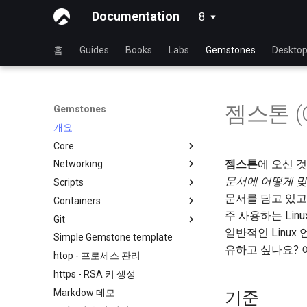
Documentation
8
latest
홈
Guides
Books
Labs
Gemstones
Deskto
젬스톤 (G
Gemstones
개요
Core
젬스톤
에 오신 
Networking
현재 커널 구성 보기
문서에 어떻게 맞
Scripts
RL9 - 네트워크 관리자
문서를 담고 있고
Containers
iftop - Live Per-Connection
NoSleep.sh - 간단한 구성 스크
Bandwidth Statistics
립트
주 사용하는 Li
Git
도커 - 엔진 설치
mtr - 네트워크 진단
bash - Script Stub
일반적인 Linux
Simple Gemstone template
Podman
Installing and Setting Up GitHub
유하고 싶나요? 
nload - Bandwidth Statistics
CLI on Rocky Linux
htop - 프로세스 관리
nmcli - 자동 연결 설정
1st time contribution to Rocky
https - RSA 키 생성
Linux Documentation via CLI
nmtui - 네트워크 관리 도구
Markdow 데모
기준
Editing or Changing the Title of