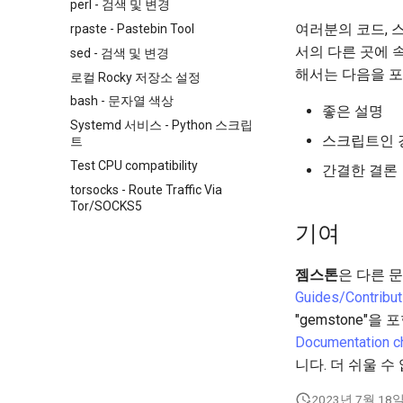
perl - 검색 및 변경
an Existing Pull Request via CLI
여러분의 코드, 
rpaste - Pastebin Tool
Editing or Changing the Title of
an Existing Pull Request via
서의 다른 곳에 
sed - 검색 및 변경
github.com
해서는 다음을 포
로컬 Rocky 저장소 설정
Feature Branch Workflow in Git
bash - 문자열 색상
Fork and Branch Git workflow
좋은 설명
Systemd 서비스 - Python 스크립
Using git pull and git fetch
스크립트인 
트
Adding a remote repository
Test CPU compatibility
간결한 결론
using git CLI
torsocks - Route Traffic Via
Tracking vs Non-Tracking
Tor/SOCKS5
Branch in Git
기여
젬스톤
은 다른 
Guides/Contribut
"gemstone"
Documentation c
니다. 더 쉬울 수
2023년 7월 18