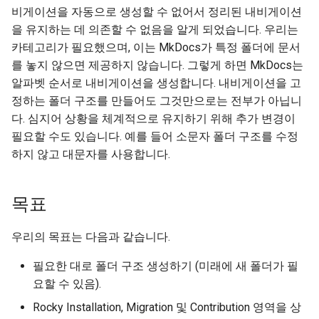
(Rocky Linux)
Configuration Files for
Incus Server
Unison 사용
Part 4. Database Servers
Flatpak
비게이션을 자동으로 생성할 수 없어서 정리된 내비게이션
Feature Branch Workflow in
Authentication
PHP 와 PHP-FPM
6 Profiles
Rootkit Hunter
htop - 프로세스 관리
8.4 버전
.pages 파일
프로세스 관리
필터 작업
Bash - 루프
7 컨테이너 구성 옵션
Marksman
을 유지하는 데 의존할 수 없음을 알게 되었습니다. 우리는
Git
DISA STIG
Part 4.1 Database servers
GNOME Shell Extensions
카테고리가 필요했으며, 이는 MkDocs가 특정 폴더에 문서
Lab 6: Generating the Data
Tor Onion Service
7 Container Configuration
MariaDB
결론
SELinux 보안
https - RSA 키 생성
변경 로그 8
백업 및 복원
관리 서버 최적화
Bash - 연습 문제
8 컨테이너 스냅샷
NvChad UI
를 놓지 않으면 제공하지 않습니다. 그렇게 하면 MkDocs는
Fork and Branch Git workfl
Encryption Configuration a
Options
Sed, Awk & Grep
GNOME Tweaks
알파벳 순서로 내비게이션을 생성합니다. 내비게이션을 고
Key
Part 4.2 Database Servers
SSH 퍼블릭과 프라이빗 키
Markdow 데모
시스템 시작
Working With Jinja Templat
Appendix-Practical
9 스냅샷 서버
Plugins
정하는 폴더 구조를 만들어도 그것만으로는 전부가 아닙니
Using git pull and git fetch
8 Container Snapshots
MySQL
Licence
in Ansible
Examples
GNOME Online Accounts
다. 심지어 상황을 체계적으로 유지하기 위해 추가 변경이
Lab 7: Bootstrapping the e
Tailscale VPN
perl - 검색 및 변경
작업 관리
10 스냅샷 자동화
필요할 수도 있습니다. 예를 들어 소문자 폴더 구조를 수정
Cluster
Adding a remote repositor
9 Snapshot Server
Part 4.3 MariaDB database
Bash programming
Screenshot
하지 않고 대문자를 사용합니다.
using git CLI
replication
'iptables' 방화벽 활성화
rpaste - Pastebin Tool
네트워크 구현
부록 A - 워크스테이션 설
Lab 8: Bootstrapping the
10 Automating Snapshots
Nvchad
User and group account
Kubernetes Control Plane
Tracking vs Non-Tracking
Part 5. Load balancing,
management
FreeRADIUS RADIUS Server
sed - 검색 및 변경
소프트웨어 관리
목표
Branch in Git
caching and proxyfication
Appendix A - Workstation
Web services
Lab 9: Bootstrapping the
Setup
Valuta
OpenVPN
로컬 Rocky 저장소 설정
특별 권한
우리의 목표는 다음과 같습니다.
Kubernetes Worker Nodes
Part 5.1 HAProxy
SSH Certificate Authorities
bash - 문자열 색상
필요한 대로 폴더 구조 생성하기 (미래에 새 폴더가 필
systemd 관하여
Lab 10: Configuring kubectl
Part 5.2 Varnish
and Key Signing
요할 수 있음).
for Remote Access
Systemd 서비스 - Python 스
Log management
Rocky Installation, Migration 및 Contribution 영역을 상
Part 5.3 Squid
Systemd Units Hardening
크립트