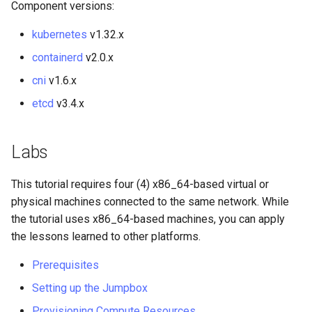
Component versions:
Package Management
kubernetes
v1.32.x
Rocky Linux 9 설치
containerd
v2.0.x
Rocky Linux 10 (Red Quartz)
cni
v1.6.x
– Minimum Hardware
etcd
v3.4.x
Requirements
Proxies
Labs
Repositories
This tutorial requires four (4) x86_64-based virtual or
physical machines connected to the same network. While
Security
the tutorial uses x86_64-based machines, you can apply
the lessons learned to other platforms.
Troubleshooting
Prerequisites
Virtualization
Setting up the Jumpbox
Provisioning Compute Resources