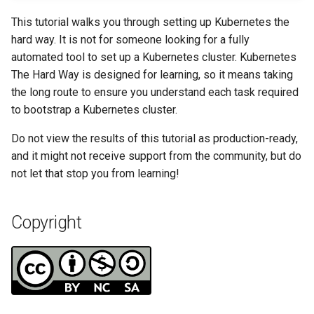
Incus Server
Unison 사용
Part 4. Database Servers
Flatpak
Feature Branch Workflow in
Automation
PHP 와 PHP-FPM
6 Profiles
htop - 프로세스 관리
8.4 버전
Rootkit Hunter
프로세스 관리
필터 작업
Bash - 루프
7 컨테이너 구성 옵션
Marksman
This tutorial walks you through setting up Kubernetes the
Git
DISA STIG
Part 4.1 Database servers
GNOME Shell Extensions
hard way. It is not for someone looking for a fully
Backup & Sync
Tor Onion Service
7 Container Configuration
MariaDB
https - RSA 키 생성
변경 로그 8
SELinux 보안
백업 및 복원
관리 서버 최적화
Bash - 연습 문제
8 컨테이너 스냅샷
NvChad UI
automated tool to set up a Kubernetes cluster. Kubernetes
Fork and Branch Git workfl
Options
Sed, Awk & Grep
GNOME Tweaks
The Hard Way is designed for learning, so it means taking
Content Management
Part 4.2 Database Servers
Markdow 데모
SSH 퍼블릭과 프라이빗 키
시스템 시작
Working With Jinja Templat
Appendix-Practical
9 스냅샷 서버
Plugins
the long route to ensure you understand each task required
Using git pull and git fetch
8 Container Snapshots
MySQL
Licence
in Ansible
Examples
GNOME Online Accounts
to bootstrap a Kubernetes cluster.
Communications
perl - 검색 및 변경
Tailscale VPN
작업 관리
10 스냅샷 자동화
Do not view the results of this tutorial as production-ready,
Adding a remote repositor
9 Snapshot Server
Part 4.3 MariaDB database
Bash programming
Screenshot
and it might not receive support from the community, but do
using git CLI
replication
Containers
rpaste - Pastebin Tool
'iptables' 방화벽 활성화
네트워크 구현
부록 A - 워크스테이션 설
not let that stop you from learning!
10 Automating Snapshots
Nvchad
User and group account
Tracking vs Non-Tracking
Part 5. Load balancing,
Cloud
management
sed - 검색 및 변경
FreeRADIUS RADIUS Serve
소프트웨어 관리
Branch in Git
caching and proxyfication
Appendix A - Workstation
Web services
Copyright
Setup
Database
Valuta
로컬 Rocky 저장소 설정
OpenVPN
특별 권한
Part 5.1 HAProxy
Desktop
bash - 문자열 색상
SSH Certificate Authorities
systemd 관하여
Part 5.2 Varnish
and Key Signing
DNS
Systemd 서비스 - Python 스
Log management
Part 5.3 Squid
크립트
Systemd Units Hardening