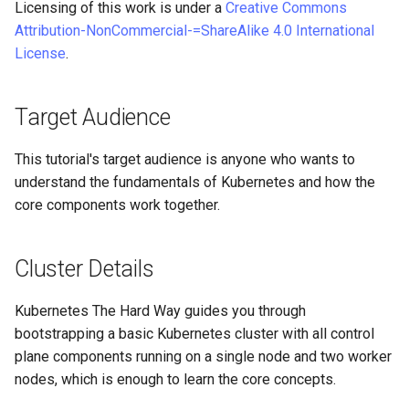
Licensing of this work is under a
Creative Commons
Editors
Attribution-NonCommercial-=ShareAlike 4.0 International
Part 6. Mail servers
Test CPU compatibility
WireGuard VPN
License
.
Email
Part 7. High availability
torsocks - Route Traffic Via
File Sharing Services
Tor/SOCKS5
Target Audience
Hardware
This tutorial's target audience is anyone who wants to
understand the fundamentals of Kubernetes and how the
Interoperability
core components work together.
ISOs
Cluster Details
Kernel
Kubernetes The Hard Way guides you through
Mirror Management
bootstrapping a basic Kubernetes cluster with all control
plane components running on a single node and two worker
Network
nodes, which is enough to learn the core concepts.