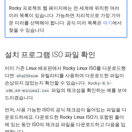
Lab 11: Provisioning Pod
루트 비밀번호 설정
Rocky 프로젝트 웹 페이지에는 전 세계에 위치한 여러
Network Routes
Part 6. Mail servers
WireGuard VPN
Test CPU compatibility
미러 목록이 있습니다. 가능하면 지리적으로 가장 가까
사용자 계정 생성
운 미러를 선택해야 합니다. 공식 미러 목록은
여기
에서
Lab 12: Smoke Test
Part 7. High availability
torsocks - Route Traffic Via
찾을 수 있습니다.
Tor/SOCKS5
설치 시작
Lab 13: Cleaning Up
설치 완료
설치 프로그램 ISO 파일 확인
로그인
이미 기존 Linux 배포판에서 Rocky Linux ISO를 다운로드했
다면
유틸리티를 사용하여 다운로드한 파일이
sha256sum
손상되지 않았는지 확인할 수 있습니다.
Rocky-8.5-
파일의 체크섬을 확인하는 예를 보여
x86_64-minimal.iso
드리겠습니다.
먼저, 사용 가능한 ISO의 공식 체크섬이 들어있는 파일을 다
운로드하세요. 다운로드한 Rocky Linux ISO가 포함된 폴더
에 있는 동안 ISO의 체크섬 파일을 다운로드하고 다음을 입
력합니다.