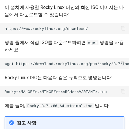
(Rocky Linux)
Configuration Files for
Incus Server
Unison 사용
Part 4. Database Servers
Flatpak
이 설치에 사용할 Rocky Linux 버전의 최신 ISO 이미지는 다
Feature Branch Workflow in
Authentication
PHP 와 PHP-FPM
6 Profiles
Rootkit Hunter
htop - 프로세스 관리
8.4 버전
시간 & 날짜
프로세스 관리
필터 작업
Bash - 루프
7 컨테이너 구성 옵션
Marksman
음에서 다운로드할 수 있습니다:
Git
DISA STIG
Part 4.1 Database servers
GNOME Shell Extensions
Lab 6: Generating the Data
Tor Onion Service
7 Container Configuration
MariaDB
SELinux 보안
https - RSA 키 생성
변경 로그 8
소프트웨어 섹션
백업 및 복원
관리 서버 최적화
Bash - 연습 문제
8 컨테이너 스냅샷
NvChad UI
Fork and Branch Git workfl
Encryption Configuration a
Options
Sed, Awk & Grep
GNOME Tweaks
Key
Part 4.2 Database Servers
SSH 퍼블릭과 프라이빗 키
Markdow 데모
설치 소스
시스템 시작
Working With Jinja Templat
Appendix-Practical
9 스냅샷 서버
Plugins
명령 줄에서 직접 ISO를 다운로드하려면
명령을 사용
wget
Using git pull and git fetch
8 Container Snapshots
MySQL
Licence
in Ansible
Examples
GNOME Online Accounts
하세요:
Lab 7: Bootstrapping the e
Tailscale VPN
perl - 검색 및 변경
소프트웨어 선택
작업 관리
10 스냅샷 자동화
Cluster
Adding a remote repositor
9 Snapshot Server
Part 4.3 MariaDB database
Bash programming
Screenshot
using git CLI
replication
'iptables' 방화벽 활성화
rpaste - Pastebin Tool
시스템 섹션
네트워크 구현
부록 A - 워크스테이션 설
Lab 8: Bootstrapping the
10 Automating Snapshots
Nvchad
User and group account
Rocky Linux ISO는 다음과 같은 규칙으로 명명됩니다:
Kubernetes Control Plane
Tracking vs Non-Tracking
Part 5. Load balancing,
management
FreeRADIUS RADIUS Server
sed - 검색 및 변경
설치 대상
소프트웨어 관리
Branch in Git
caching and proxyfication
Appendix A - Workstation
Web services
Lab 9: Bootstrapping the
Setup
Valuta
OpenVPN
로컬 Rocky 저장소 설정
네트워크 & 호스트 이름
특별 권한
Kubernetes Worker Nodes
Part 5.1 HAProxy
예를 들어,
입니다.
Rocky-8.7-x86_64-minimal.iso
설치 프로그램 단계
SSH Certificate Authorities
bash - 문자열 색상
systemd 관하여
Lab 10: Configuring kubectl
Part 5.2 Varnish
and Key Signing
for Remote Access
Systemd 서비스 - Python 스
사용자 설정 섹션
Log management
참고 사항
Part 5.3 Squid
Systemd Units Hardening
크립트